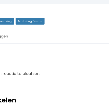
vertising
Marketing Design
ggen
 reactie te plaatsen.
kelen