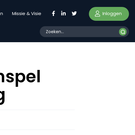
Inloggen
en
Missie & Visie
nspel
g