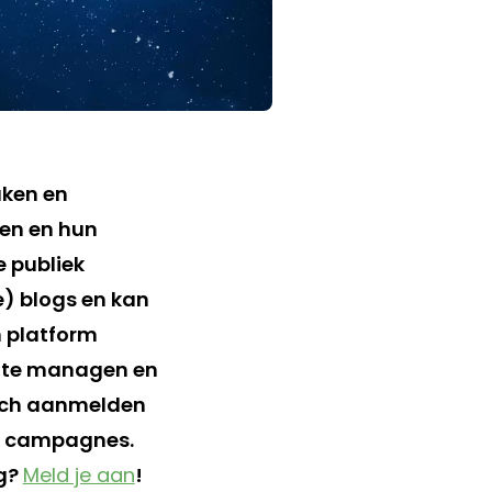
aken en
hen en hun
e publiek
e) blogs en kan
 platform
 te managen en
ich aanmelden
 je campagnes.
og?
Meld je aan
!