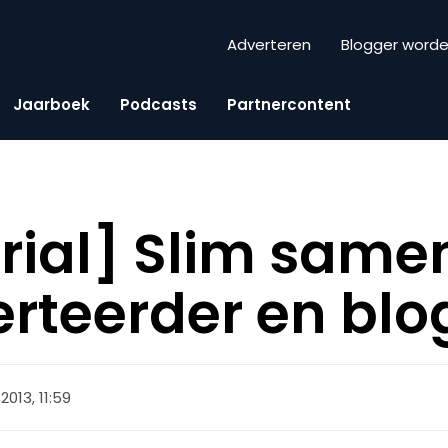
Adverteren
Blogger word
Jaarboek
Podcasts
Partnercontent
rial] Slim same
rteerder en blo
013, 11:59