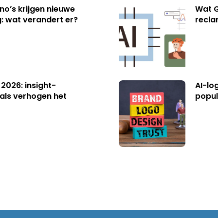
no’s krijgen nieuwe
Wat G
: wat verandert er?
recl
 2026: insight-
AI-lo
als verhogen het
popul