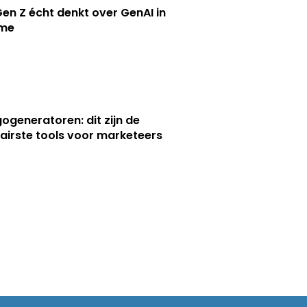
en Z écht denkt over GenAI in
ame
gogeneratoren: dit zijn de
airste tools voor marketeers