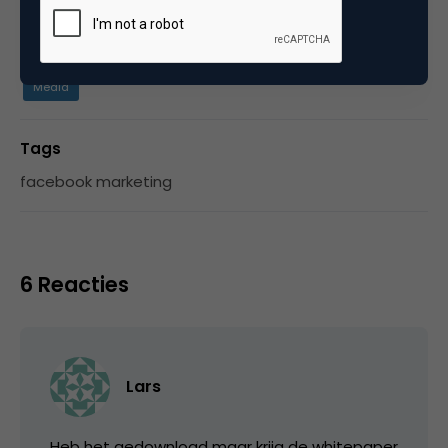
Categorie
Media
Tags
facebook marketing
6 Reacties
Lars
Heb het gedownload maar krijg de whitepaper