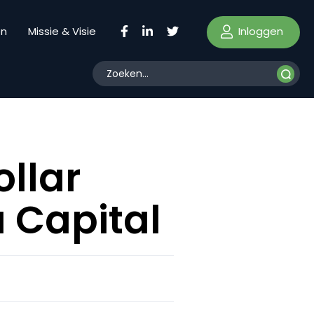
Inloggen
en
Missie & Visie
ollar
 Capital