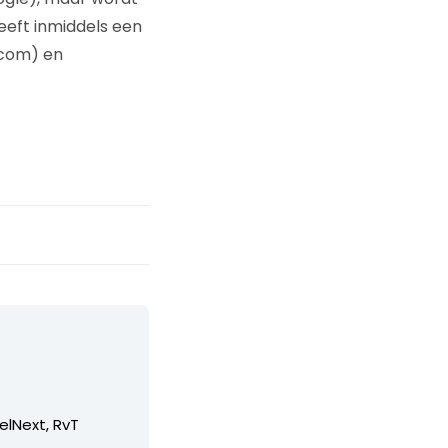
eeft inmiddels een
.com) en
elNext, RvT