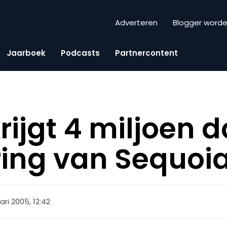
Adverteren
Blogger word
Jaarboek
Podcasts
Partnercontent
rijgt 4 miljoen d
ring van Sequoia
ari 2005, 12:42