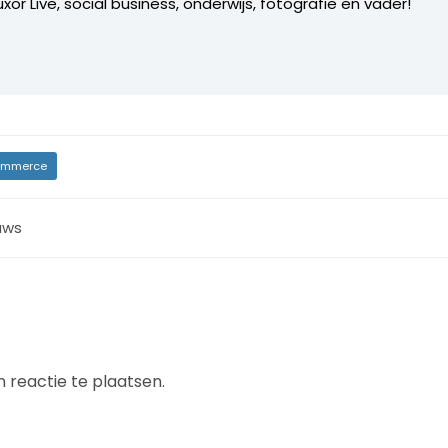
xor Live, social business, onderwijs, fotografie en vader!
mmerce
uws
 reactie te plaatsen.