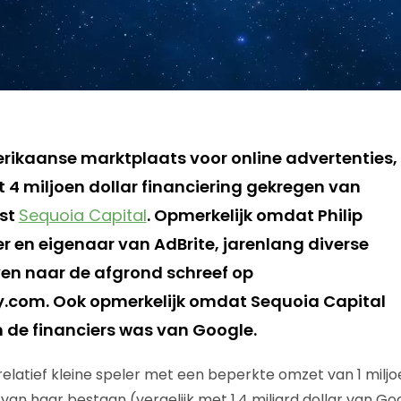
erikaanse marktplaats voor online advertenties,
t 4 miljoen dollar financiering gekregen van
ist
Sequoia Capital
. Opmerkelijk omdat Philip
er en eigenaar van AdBrite, jarenlang diverse
en naar de afgrond schreef op
com. Ook opmerkelijk omdat Sequoia Capital
n de financiers was van Google.
relatief kleine speler met een beperkte omzet van 1 miljoe
an haar bestaan (vergelijk met 1,4 miljard dollar van G