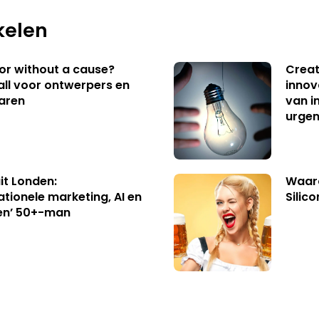
kelen
 or without a cause?
Creat
ll voor ontwerpers en
innov
aren
van i
urgen
uit Londen:
Waaro
ationele marketing, AI en
Silico
en’ 50+-man