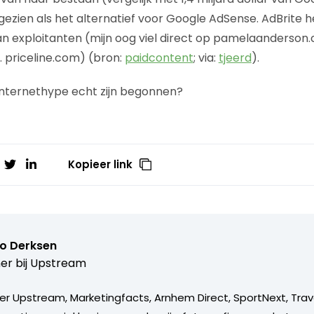
ezien als het alternatief voor Google AdSense. AdBrite h
 van exploitanten (mijn oog viel direct op pamelaanderson
. priceline.com) (bron:
paidcontent
; via:
tjeerd
).
internethype echt zijn begonnen?
Kopieer link
o Derksen
er bij
Upstream
er Upstream, Marketingfacts, Arnhem Direct, SportNext, Trav