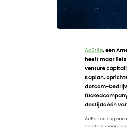
AdBrite
, een Am
heeft maar liefs
venture capital
Kaplan, opricht
dotcom-bedrijv
fuckedcompany.
destijds één va
AdBrite is nog een 
eerste 6 maanden v