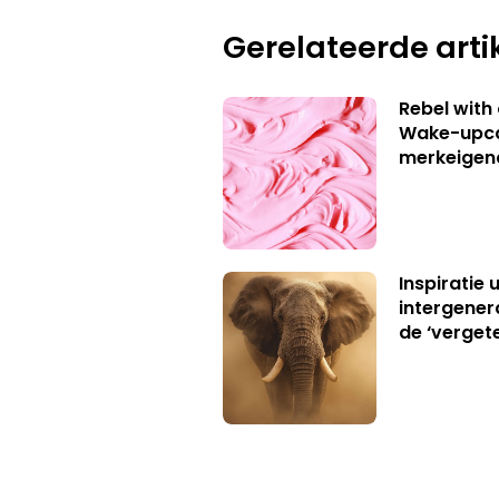
Gerelateerde arti
Rebel with
Wake-upca
merkeigen
Inspiratie 
intergener
de ‘verget