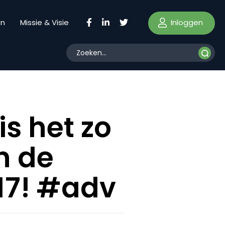
Inloggen
en
Missie & Visie
s het zo
an de
17! #adv