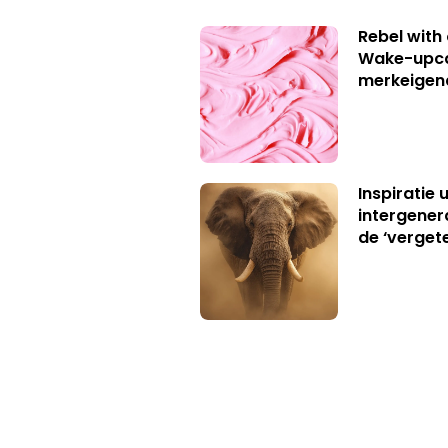
Rebel with
Wake-upca
merkeigen
Inspiratie 
intergener
de ‘verget