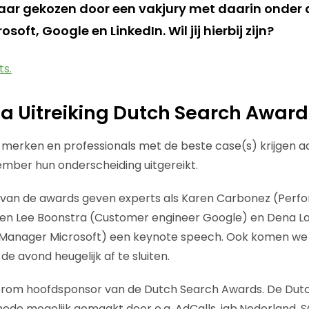
 jaar gekozen door een vakjury met daarin onder
soft, Google en LinkedIn. Wil jij hierbij zijn?
ts.
 Uitreiking Dutch Search Award
 merken en professionals met de beste case(s) krijgen 
mber hun onderscheiding uitgereikt.
g van de awards geven experts als Karen Carbonez (Perf
) en Lee Boonstra (Customer engineer Google) en Dena L
 Manager Microsoft) een keynote speech. Ook komen we
e avond heugelijk af te sluiten.
ederom hoofdsponsor van de Dutch Search Awards. De Du
de mogelijk gemaakt door o.a. AdCalls, iab.Nederland, S