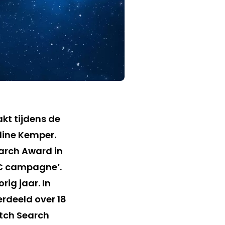
t tijdens de
dine Kemper.
arch Award in
PC campagne’.
rig jaar. In
rdeeld over 18
tch Search