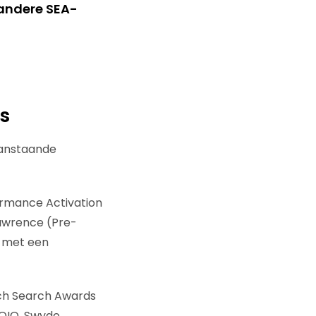
 andere SEA-
s
aanstaande
ormance Activation
awrence (Pre-
 met een
tch Search Awards
QIQ, Swydo,