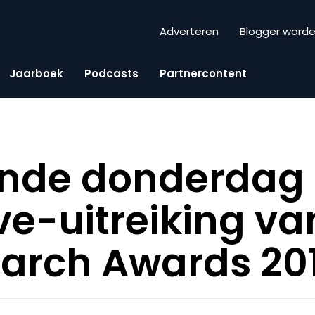
Adverteren
Blogger word
Jaarboek
Podcasts
Partnercontent
de donderdag i
ive-uitreiking v
arch Awards 20