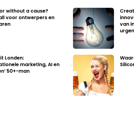
 or without a cause?
Creat
ll voor ontwerpers en
innov
aren
van i
urgen
uit Londen:
Waaro
ationele marketing, AI en
Silico
en’ 50+-man