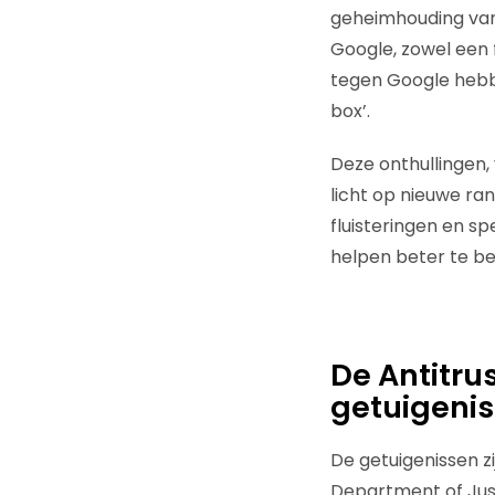
geheimhouding van 
Google, zowel een f
tegen Google hebbe
box’.
Deze onthullingen
licht op nieuwe ra
fluisteringen en s
helpen beter te be
De Antitru
getuigeni
De getuigenissen zi
Department of Jus