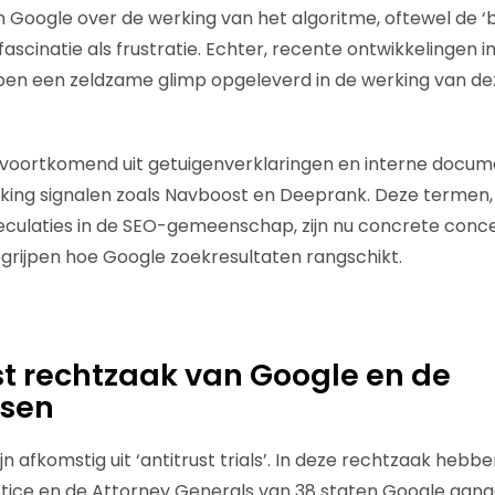
Google over de werking van het algoritme, oftewel de ‘b
ascinatie als frustratie. Echter, recente ontwikkelingen 
n een zeldzame glimp opgeleverd in de werking van deze
, voortkomend uit getuigenverklaringen en interne docu
nking signalen zoals Navboost en Deeprank. Deze termen, 
peculaties in de SEO-gemeenschap, zijn nu concrete conc
grijpen hoe Google zoekresultaten rangschikt.
st rechtzaak van Google en de
ssen
jn afkomstig uit ‘antitrust trials’. In deze rechtzaak hebbe
tice en de Attorney Generals van 38 staten Google aang