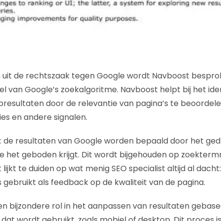
n uit de rechtszaak tegen Google wordt Navboost bespro
el van Google’s zoekalgoritme. Navboost helpt bij het ide
bresultaten door de relevantie van pagina’s te beoordele
ies en andere signalen.
: de resultaten van Google worden bepaald door het ge
ie het geboden krijgt. Dit wordt bijgehouden op zoektermn
lijkt te duiden op wat menig SEO specialist altijd al dach
 gebruikt als feedback op de kwaliteit van de pagina.
n bijzondere rol in het aanpassen van resultaten gebase
at wordt gebruikt, zoals mobiel of desktop. Dit proces is