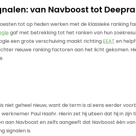
gnalen: van Navboost tot Deepr
moesten tot op heden werken met de klassieke ranking f
ogle
gaf met betrekking tot het ranken van hun zoekresu
oogle een grote verschuiving maakt richting
EEAT
en helpfu
 echter nieuwe ranking factoren aan het licht gekomen. H
e.
s niet geheel nieuw, want de term is al eens eerder voor
rknemer Paul Haahr. Hierin zet hij uiteen dat hij in zijn ti
n aan Navboost en zelfs aangeeft dat Navboost één van
g signalen is.