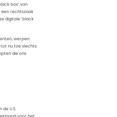
lack box’ van
in een rechtszaak
 digitale ‘black
menten, werpen
tot nu toe slechts
epten die ons
n de U.S.
eklaagd voor het