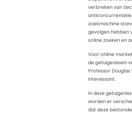
verbreken van Sec
anticoncurrentiële
zoekmachine stand
gevolgen hebben vo
online zoeken en ad
Voor online market
de getuigenissen v
Professor Douglas 
interessant.
In deze getuigenis
worden er versche
dat deze bestonden