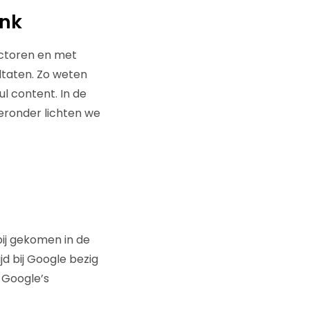
ank
actoren en met
ltaten. Zo weten
l content. In de
ieronder lichten we
bij gekomen in de
jd bij Google bezig
 Google’s