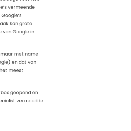
le’s vermeende
e Google’s
aak kan grote
e van Google in
n, maar met name
ogle) en dat van
n het meest
ckbox geopend en
ecialist vermoedde