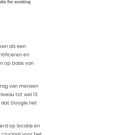
ken als een
ntificeren en
n op basis van
drag van mensen
iveau tot wel 13
t: dat Google het
erd op locatie en
 cruciaal voor het