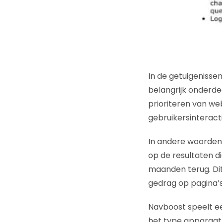
In de getuigenisse
belangrijk onderde
prioriteren van we
gebruikersinteract
In andere woorden
op de resultaten d
maanden terug. Dit 
gedrag op pagina’s
Navboost speelt ee
het type apparaat d