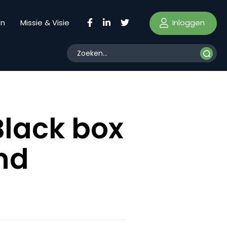
Inloggen
en
Missie & Visie
Black box
nd