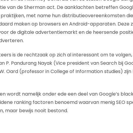
tie van de Sherman act. De aanklachten betreffen Goog
 praktijken, met name hun distributieovereenkomsten di
aard maken op browsers en Android-apparaten. Deze z
or de digitale advertentiemarkt en de heersende positi
verteren​​.
eers is de rechtzaak op zich al interessant om te volge
an P. Pandurang Nayak (Vice president van Search bij Go
W. Oard (professor in College of Information studies) zij
sen wordt namelijk onder ede een deel van Google’s bla
idene ranking factoren benoemd waarvan menig SEO sp
, maar bewijs nooit bestond.