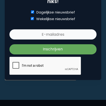
niks!
Marketingfacts. Elke dag vers. Mis niks!
Dagelijkse nieuwsbrief
Dagelijkse nieuwsbrief
Wekelijkse nieuwsbrief
Wekelijkse nieuwsbrief