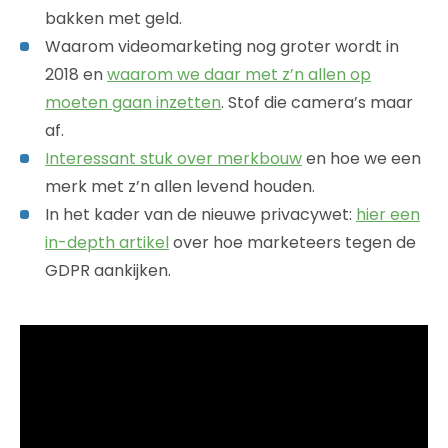
bakken met geld.
Waarom videomarketing nog groter wordt in
2018 en
waarom we daar met z’n allen op
moeten gaan inzetten
. Stof die camera’s maar
af.
Interessant stuk over merkbouw
en hoe we een
merk met z’n allen levend houden.
In het kader van de nieuwe privacywet:
hier een
in-depth artikel
over hoe marketeers tegen de
GDPR aankijken.