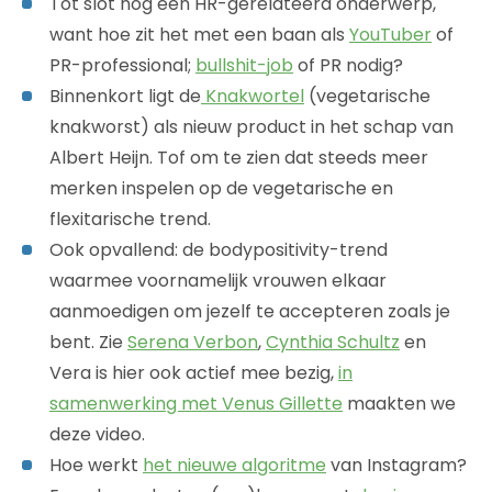
Tot slot nog een HR-gerelateerd onderwerp,
want hoe zit het met een baan als
YouTuber
of
PR-professional;
bullshit-job
of PR nodig?
Binnenkort ligt de
Knakwortel
(vegetarische
knakworst) als nieuw product in het schap van
Albert Heijn. Tof om te zien dat steeds meer
merken inspelen op de vegetarische en
flexitarische trend.
Ook opvallend: de bodypositivity-trend
waarmee voornamelijk vrouwen elkaar
aanmoedigen om jezelf te accepteren zoals je
bent. Zie
Serena Verbon
,
Cynthia Schultz
en
Vera is hier ook actief mee bezig,
in
samenwerking met Venus Gillette
maakten we
deze video.
Hoe werkt
het nieuwe algoritme
van Instagram?