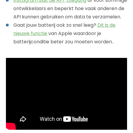
Instagram sluit de API-toegang
af voor sommige
ontwikkelaars en beperkt hoe vaak anderen de
API kunnen gebruiken om data te verzamelen.
Gaat jouw batterij ook zo snel leeg?
Dit is de
nieuwe functie
van Apple waardoor je
batterijconditie beter zou moeten worden..