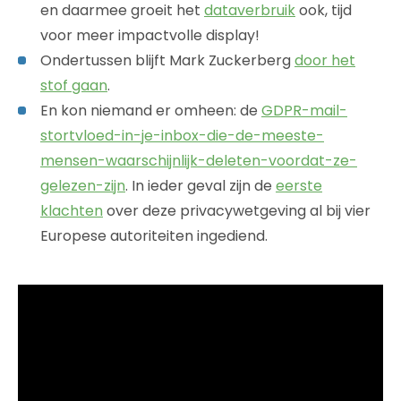
en daarmee groeit het
dataverbruik
ook, tijd
voor meer impactvolle display!
Ondertussen blijft Mark Zuckerberg
door het
stof gaan
.
En kon niemand er omheen: de
GDPR-mail-
stortvloed-in-je-inbox-die-de-meeste-
mensen-waarschijnlijk-deleten-voordat-ze-
gelezen-zijn
. In ieder geval zijn de
eerste
klachten
over deze privacywetgeving al bij vier
Europese autoriteiten ingediend.