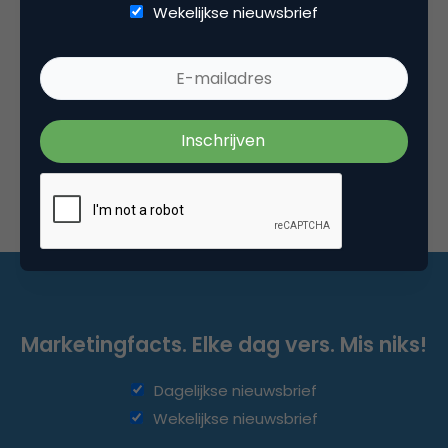
Commerce
Wekelijkse nieuwsbrief
Dit is de stand van zaken van chatbots in
Nederland
2017 moet het jaar van de chatbot worden. Zoals de
app de belofte was van 2008, is de chatbot nu…
Marketingfacts. Elke dag vers. Mis niks!
Dagelijkse nieuwsbrief
Wekelijkse nieuwsbrief