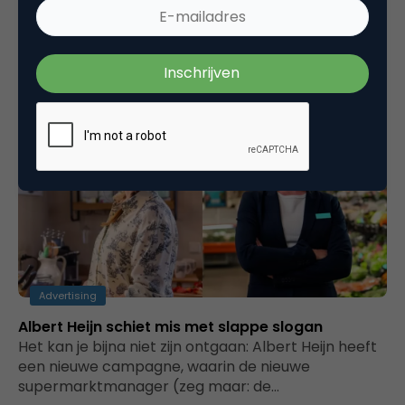
Volksbank?
De bank die een bank zegt te zijn, maar geen bank
isWaarom lanceert de Volksbank zo’n dure
campagne om ons…
Advertising
Albert Heijn schiet mis met slappe slogan
Het kan je bijna niet zijn ontgaan: Albert Heijn heeft
een nieuwe campagne, waarin de nieuwe
supermarktmanager (zeg maar: de…