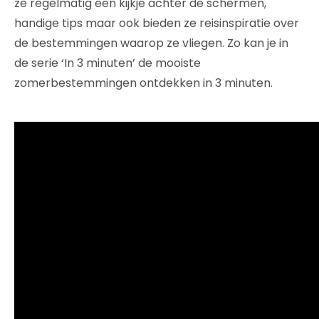
ze regelmatig een kijkje achter de schermen,
handige tips maar ook bieden ze reisinspiratie over
de bestemmingen waarop ze vliegen. Zo kan je in
de serie ‘In 3 minuten’ de mooiste
zomerbestemmingen ontdekken in 3 minuten.