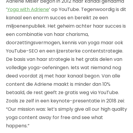
Adriene Misler begon in 2012 haar kanaal genaamd
‘
Yoga with Adriene
’ op YouTube. Tegenwoordig is dit
kanaal een enorm succes en bereikt ze een
miljoenenpubliek. Het geheim achter haar succes is
een combinatie van haar charisma,
doorzettingsvermogen, kennis van yoga maar ook
YouTube-SEO en een ijzersterke contentstrategie.
De basis van haar strategie is het gratis delen van
volledige yoga-oefeningen. Iets wat niemand nog
deed voordat zij met haar kanaal begon. Van alle
content die Adriene maakt is minder dan 10%
betaald, de rest geeft ze gratis weg via YouTube.
Zoals ze zelf in een keynote-presentatie in 2018 zei:
“Our mission was: let’s simply give all our high quality
yoga content away for free and see what
happens.”