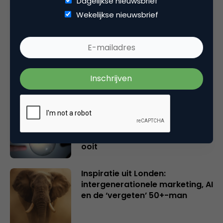
Dagelijkse nieuwsbrief
Gerelateerde artikelen
Wekelijkse nieuwsbrief
Rebel with or without a cause?
Wake-upcall voor ontwerpers
en merkeigenaren
Creatieve sector als aanjager
van innovatie en ontsluiter en
verbinder van industrieën
belangrijker en urgenter dan
ooit
Inspiratie uit Londen:
intergenerationele marketing, AI
en de ‘vergeten’ 50+-man