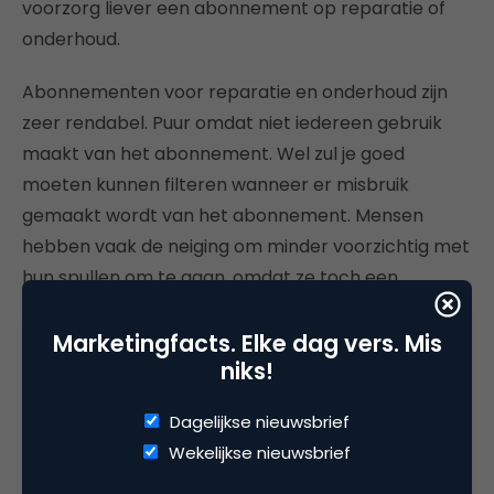
voorzorg liever een abonnement op reparatie of
onderhoud.
Abonnementen voor reparatie en onderhoud zijn
zeer rendabel. Puur omdat niet iedereen gebruik
maakt van het abonnement. Wel zul je goed
moeten kunnen filteren wanneer er misbruik
gemaakt wordt van het abonnement. Mensen
hebben vaak de neiging om minder voorzichtig met
hun spullen om te gaan, omdat ze toch een
abonnement op reparaties hebben.
Marketingfacts. Elke dag vers. Mis
niks!
Abonnementsmodellen voor betere
klantrelaties
Dagelijkse nieuwsbrief
Ondernemers zijn op zoek naar (nieuwe) manieren
Wekelijkse nieuwsbrief
om klanten aan hun te binden. De opkomst van