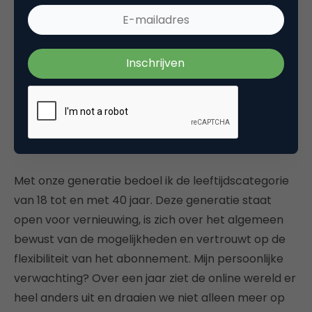
subscription e-commerce draagt bij aan deze
behoefte. Los van de behoefte van ondernemers,
laat ook de consument onbewust merken dat zij
klaar is voor de volgende stap. De tijd dat wij vol
trots een auto kochten na jarenlang sparen is
geweest, onze generatie neemt een abonnement!
Toegang wordt in steeds meer gevallen
belangrijker dan bezit.
Met onze generatie bedoel ik de leeftijdscategorie
van 18 tot en met 40 jaar. Deze generatie staat
open voor vernieuwing, is zich over het algemeen
bewust van de mogelijkheden en vertrouwt op de
flexibiliteit van het abonnement. Mijn persoonlijke
verwachting? Over een jaar ziet de online wereld er
heel anders uit en draaien we niet alleen meer op