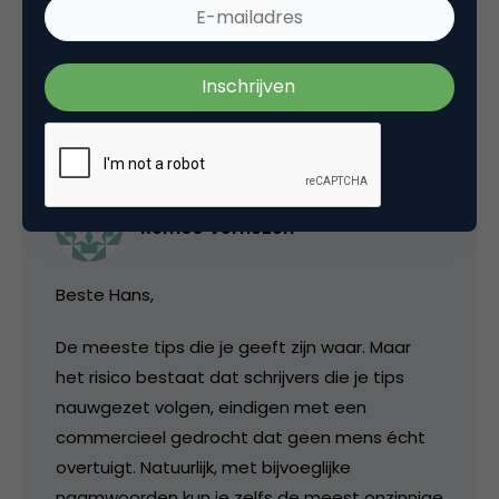
8 Reacties
Remco Verhezen
Beste Hans,
De meeste tips die je geeft zijn waar. Maar
het risico bestaat dat schrijvers die je tips
nauwgezet volgen, eindigen met een
commercieel gedrocht dat geen mens écht
overtuigt. Natuurlijk, met bijvoeglijke
naamwoorden kun je zelfs de meest onzinnige