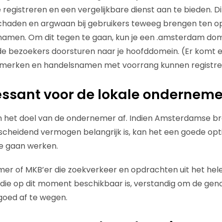
egistreren en een vergelijkbare dienst aan te bieden. Di
schaden en argwaan bij gebruikers teweeg brengen ten o
amen. Om dit tegen te gaan, kun je een .amsterdam dom
 de bezoekers doorsturen naar je hoofddomein. (Er komt 
 merken en handelsnamen met voorrang kunnen registrer
eressant voor de lokale onderneme
n het doel van de ondernemer af. Indien Amsterdamse br
heidend vermogen belangrijk is, kan het een goede opti
e gaan werken.
r of MKB’er die zoekverkeer en opdrachten uit het hele l
 die op dit moment beschikbaar is, verstandig om de ge
goed af te wegen.