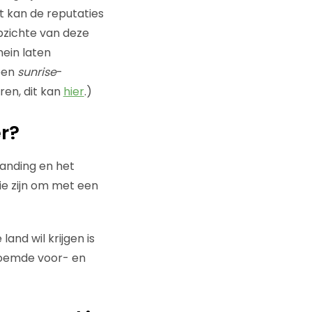
t kan de reputaties
pzichte van deze
ein laten
een
sunrise
-
en, dit kan
hier
.)
r?
anding en het
e zijn om met een
and wil krijgen is
noemde voor- en