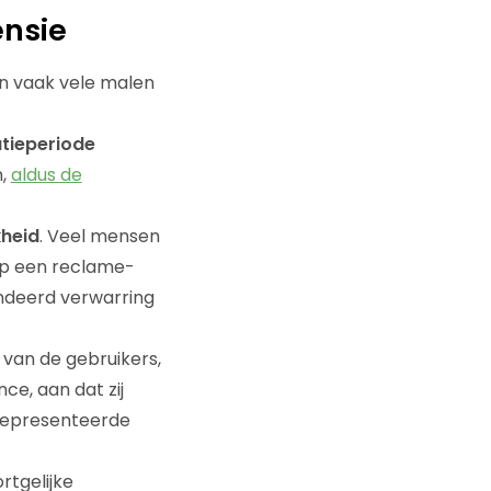
nsie
jn vaak vele malen
tieperiode
n,
aldus de
kheid
. Veel mensen
 op een reclame-
randeerd verwarring
van de gebruikers,
e, aan dat zij
gepresenteerde
tgelijke