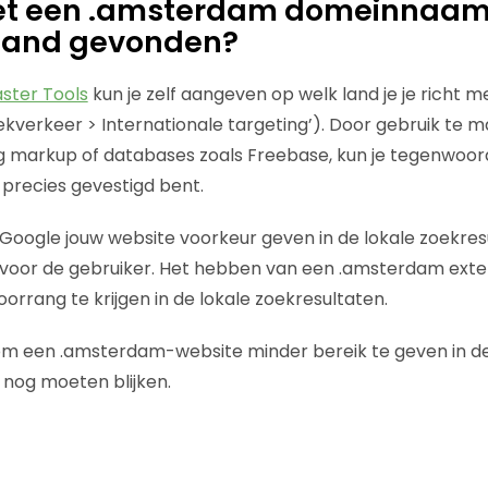
et een .amsterdam domeinnaam 
nland gevonden?
ter Tools
kun je zelf aangeven op welk land je je richt me
kverkeer > Internationale targeting’). Door gebruik te 
g markup of databases zoals Freebase, kun je tegenwoor
precies gevestigd bent.
oogle jouw website voorkeur geven in de lokale zoekresult
s voor de gebruiker. Het hebben van een .amsterdam extens
orrang te krijgen in de lokale zoekresultaten.
om een .amsterdam-website minder bereik te geven in de
 nog moeten blijken.