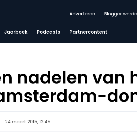
Adverteren
Blogger word
Jaarboek
Podcasts
Partnercontent
en nadelen van 
.amsterdam-do
24 maart 2015, 12:45