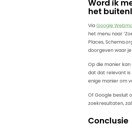
Word ik m
het buite
Via
Google Webmas
het menu naar ‘Zoe
Places, Schema.or
doorgeven waar je 
Op die manier kan G
dat dat relevant i
enige manier om vo
Of Google besluit 
zoekresultaten, zal
Conclusie