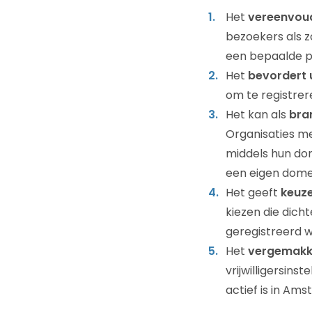
Het
vereenvoudi
bezoekers als z
een bepaalde pl
Het
bevordert u
om te registre
Het kan als
bra
Organisaties m
middels hun do
een eigen domei
Het geeft
keuze
kiezen die dicht
geregistreerd 
Het
vergemakke
vrijwilligersins
actief is in Ams