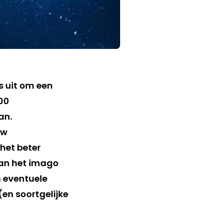
 uit om een
100
an.
uw
het beter
van het imago
 eventuele
en soortgelijke