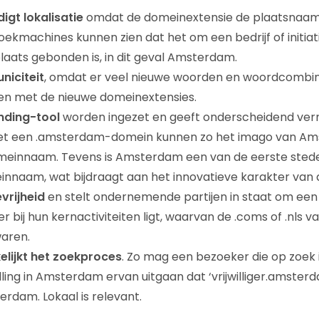
gt lokalisatie
omdat de domeinextensie de plaatsnaam
oekmachines kunnen zien dat het om een bedrijf of initiat
aats gebonden is, in dit geval Amsterdam.
niciteit
, omdat er veel nieuwe woorden en woordcombina
ren met de nieuwe domeinextensies.
nding-tool
worden ingezet en geeft onderscheidend ve
et een .amsterdam-domein kunnen zo het imago van Ams
meinnaam. Tevens is Amsterdam een van de eerste sted
nnaam, wat bijdraagt aan het innovatieve karakter van 
vrijheid
en stelt ondernemende partijen in staat om ee
er bij hun kernactiviteiten ligt, waarvan de .coms of .nls va
waren.
lijkt het zoekproces
. Zo mag een bezoeker die op zoek 
telling in Amsterdam ervan uitgaan dat ‘vrijwilliger.amsterd
terdam. Lokaal is relevant.