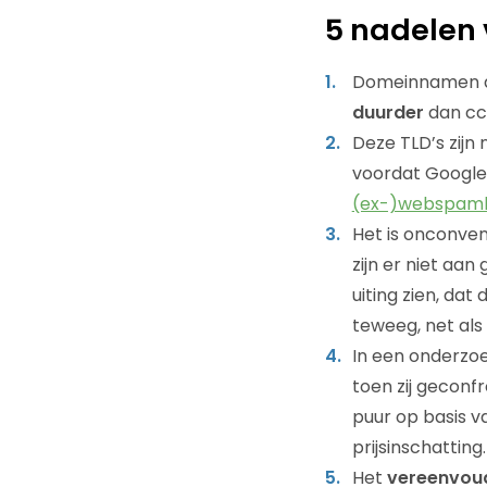
5 nadelen
Domeinnamen die
duurder
dan ccT
Deze TLD’s zijn 
voordat Google
(ex-)webspamb
Het is onconven
zijn er niet aa
uiting zien, dat
teweeg, net als 
In een onderzoe
toen zij geconf
puur op basis 
prijsinschatting.
Het
vereenvoud