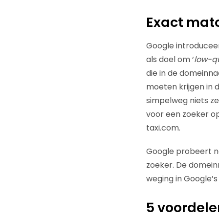
Exact mat
Google introduce
als doel om ‘
low-qu
die in de domeinn
moeten krijgen in
simpelweg niets zeg
voor een zoeker op
taxi.com.
Google probeert na
zoeker. De domeinn
weging in Google’s
5 voordel