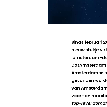
Sinds februari
nieuw stukje vi
.amsterdam-dom
DotAmsterdam st
Amsterdamse stu
gevonden worden
van Amsterdam. 
voor- en nadele
top-level domai