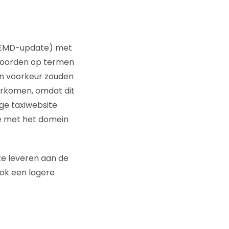
 (EMD-update) met
 scoorden op termen
en voorkeur zouden
orkomen, omdat dit
ige taxiwebsite
te met het domein
te leveren aan de
ook een lagere