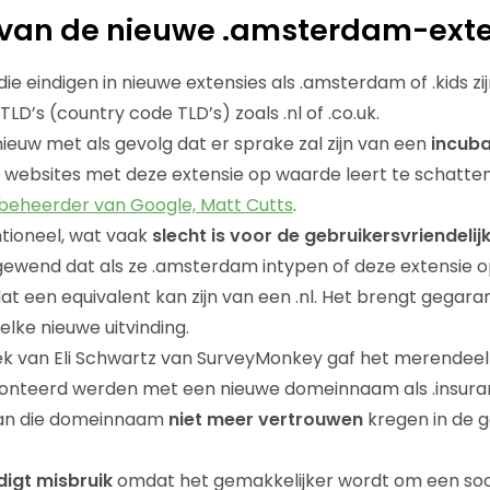
 van de nieuwe .amsterdam-exte
 eindigen in nieuwe extensies als .amsterdam of .kids zi
LD’s (country code TLD’s) zoals .nl of .co.uk.
nieuw met als gevolg dat er sprake zal zijn van een
incuba
 websites met deze extensie op waarde leert te schatte
eheerder van Google, Matt Cutts
.
tioneel, wat vaak
slecht is voor de gebruikersvriendelij
n gewend dat als ze .amsterdam intypen of deze extensie
 dat een equivalent kan zijn van een .nl. Het brengt gega
elke nieuwe uitvinding.
k van Eli Schwartz van SurveyMonkey gaf het merendeel 
ronteerd werden met een nieuwe domeinnaam als .insuranc
van die domeinnaam
niet meer vertrouwen
kregen in de 
igt misbruik
omdat het gemakkelijker wordt om een soor