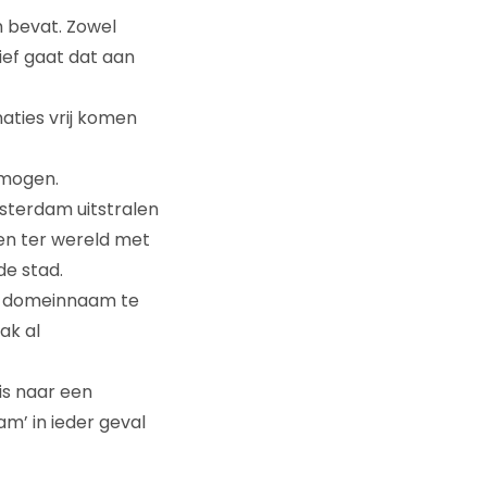
 bevat. Zowel
ief gaat dat aan
ties vrij komen
rmogen.
terdam uitstralen
en ter wereld met
de stad.
n domeinnaam te
ak al
is naar een
am’ in ieder geval