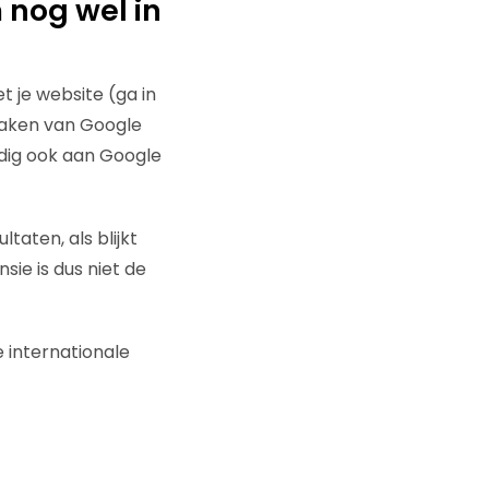
nog wel in
t je website (ga in
maken van Google
dig ook aan Google
aten, als blijkt
ie is dus niet de
 internationale