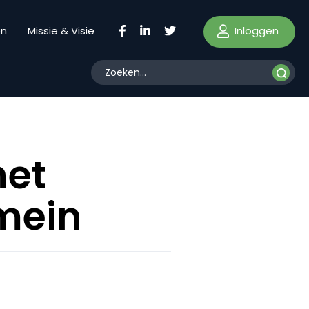
Inloggen
en
Missie & Visie
het
mein