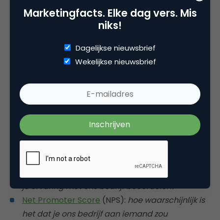
5. Luister aandachtig naar
Marketingfacts. Elke dag vers. Mis
klantenfeedback
niks!
Tot slot is aandachtig luisteren misschien wel het
Dagelijkse nieuwsbrief
belangrijkste wat je kan doen als klantgericht
Wekelijkse nieuwsbrief
bedrijf. Alleen zo kan je bepalen of jouw service op
hetzelfde niveau zit als de verwachtingen van je
klant – en tijdig ingrijpen als dat niet zo is.
Er zijn verschillende manieren om
klanttevredenheid te gaan meten. Dit zijn drie van
de bekendste:
Customer Satisfaction Score (CSAT):
hoe zou je
je ervaring met ons bedrijf beoordelen?
Net Promoter Score
(NPS):
hoe waarschijnlijk is
het dat je ons bedrijf aan iemand zou