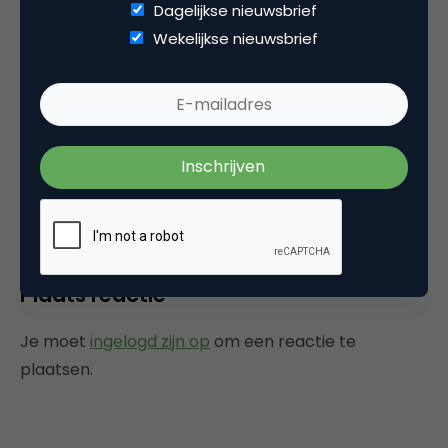
Dagelijkse nieuwsbrief
haest
Wekelijkse nieuwsbrief
Lees miljard ipv biljoen! 2 biljoen dollars is
onmogelijk. Wat blijkt : dat in de originele tekst
2 billion staat maar een amerikaans billion is
een nederlands miljard!
17 februari 2004 om 13:18
Plaats reactie
Je moet
ingelogd zijn op
om een reactie te
plaatsen.