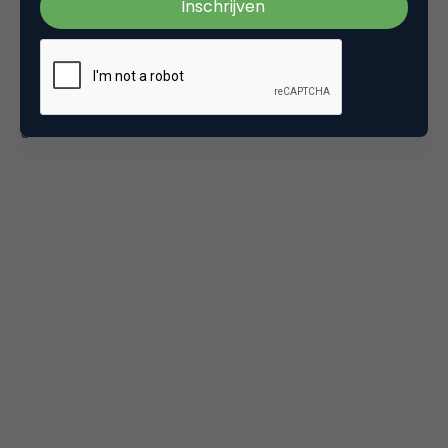
Wil je de vier kenmerken in detail ontdekken, kijk
dan zeker even in onderstaande presentatie op
Slideshare. Daar vind je alle details, nog een pak
extra voorbeelden en ook een suggestie hoe om te
gaan met deze consument.