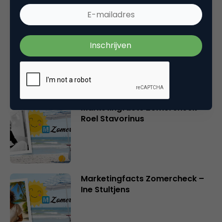
Marketingfacts Zomercheck –
Durk Bosma
Marketingfacts Zomercheck –
Roel Stavorinus
Marketingfacts Zomercheck –
Ine Stultjens