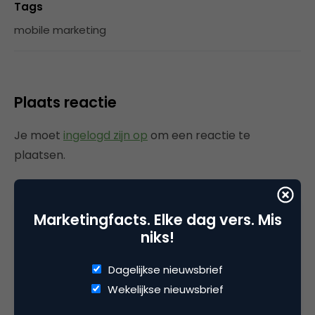
Tags
mobile marketing
Plaats reactie
Je moet
ingelogd zijn op
om een reactie te
plaatsen.
Marketingfacts. Elke dag vers. Mis
Gerelateerde artikelen
niks!
Marketingfacts Zomercheck –
Dagelijkse nieuwsbrief
Vita Kovalenko
Wekelijkse nieuwsbrief