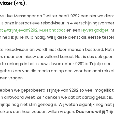
witter (4%).
s Live Messenger en Twitter heeft 9292 een nieuwe diens
ij is onze interactieve reisadviseur in 4 verschijningsvorme
ot @trijntjevan9292
,
MSN chatbot
en een
Hyves gadget
. 
 heb ik jullie hulp nodig. Wil jij deze dienst als eerste teste
chte reisadviseur en wordt niet door mensen bestuurd. Het
, maar een nieuw aanvullend kanaal. Het is dus ook gee
 die onlangs in het nieuws kwam. Voor 9292 is Trijntje een 
gebruikers van die media om op een voor hen aantrekkel
nnen vragen.
hebben we geprobeerd Trijntje van 9292 zo veel mogelijk t
en antwoord weet. Zelf denken we dat dit aardig gelukt i
ntje nog niet slim genoeg is. Wij weten eigenlijk nog niet p
ruikers aan haar zouden willen vragen.
Daarom: wil jij Tri