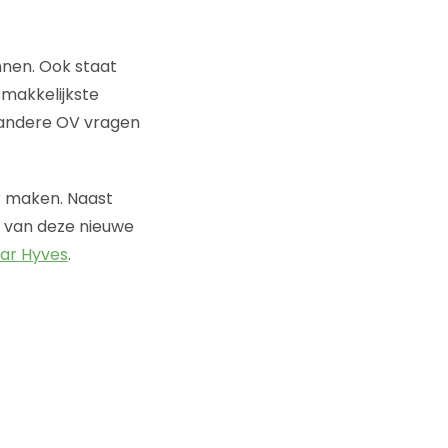
nnen. Ook staat
 makkelijkste
k andere OV vragen
r maken. Naast
je van deze nieuwe
ar Hyves
.