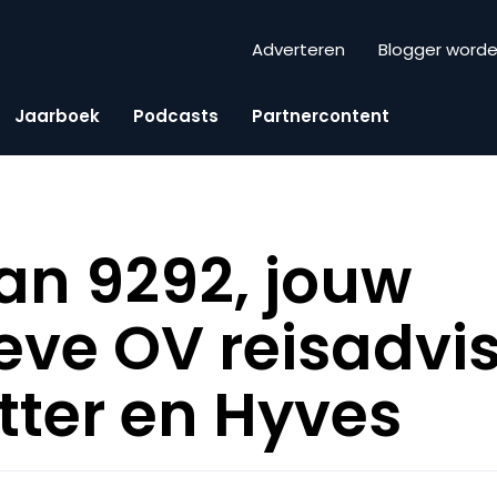
Adverteren
Blogger word
Jaarboek
Podcasts
Partnercontent
van 9292, jouw
ieve OV reisadvi
tter en Hyves