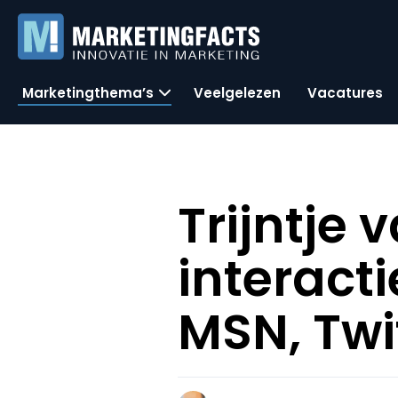
Marketingthema’s
Veelgelezen
Vacatures
Trijntje 
interact
MSN, Twi