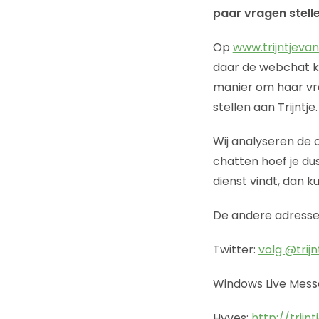
paar vragen stell
Op
www.trijntjevan
daar de webchat kl
manier om haar vra
stellen aan Trijntj
Wij analyseren de 
chatten hoef je dus
dienst vindt, dan k
De andere adressen 
Twitter:
volg @trij
Windows Live Mess
Hyves:
http://trijn