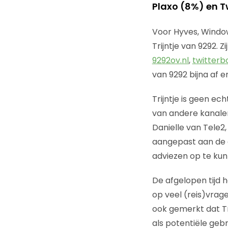
Plaxo (8%) en T
Voor Hyves, Window
Trijntje van 9292. Z
9292ov.nl
,
twitterb
van 9292 bijna af en
Trijntje is geen e
van andere kanalen
Danielle van Tele2,
aangepast aan de 
adviezen op te ku
De afgelopen tijd 
op veel (reis)vrag
ook gemerkt dat Trij
als potentiële geb