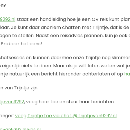
en
?
9292.nl
staat een handleiding hoe je een OV reis kunt pla
aar. Je kunt daar anoniem chatten met Trijntje, dat is de
gen te stellen. Naast een reisadvies plannen, kun je oo
e. Probeer het eens!
chatsessies en kunnen daarmee onze Trijntje nog slimme
 eigenlijk niets te doen. Maar als je wilt laten weten wat 
un je natuurlijk een bericht hieronder achterlaten of op
ha
van Trijntje zijn:
ntjevan9292
, voeg haar toe en stuur haar berichten
enger:
voeg Trijntje toe via chat @ trijntjevan9292.nl
tjevan9292.hyves.nl