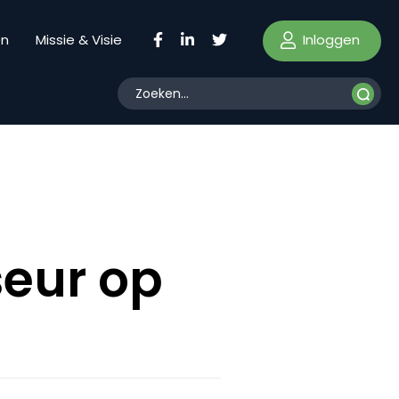
Inloggen
en
Missie & Visie
seur op