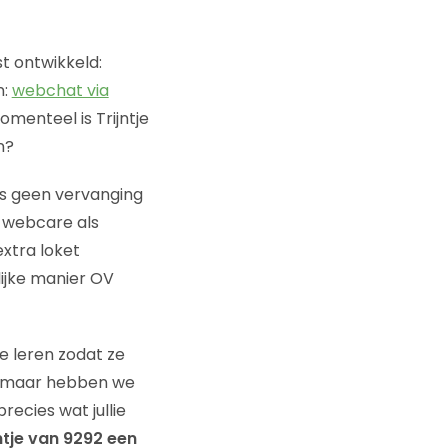
t ontwikkeld:
n:
webchat via
Momenteel is Trijntje
n?
 is geen vervanging
n webcare als
extra loket
ijke manier OV
e leren zodat ze
s, maar hebben we
recies wat jullie
jntje van 9292 een