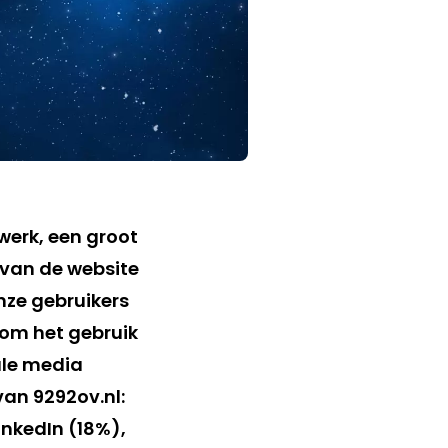
werk, een groot
van de website
onze gebruikers
dom het gebruik
ale media
van 9292ov.nl:
nkedIn (18%),