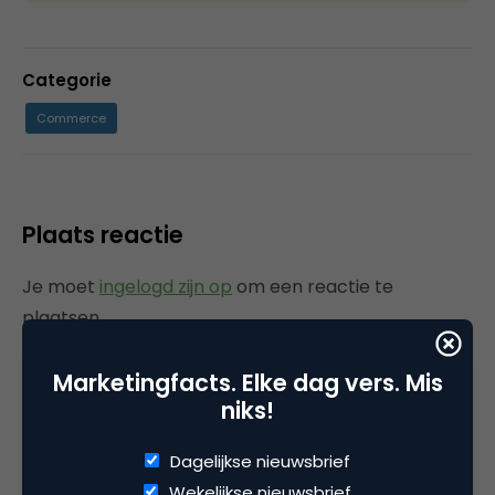
Categorie
Commerce
Plaats reactie
Je moet
ingelogd zijn op
om een reactie te
plaatsen.
Marketingfacts. Elke dag vers. Mis
niks!
Gerelateerde artikelen
Dagelijkse nieuwsbrief
Wekelijkse nieuwsbrief
Rebel with or without a cause?