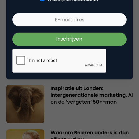
Wake-upcall voor ontwerpers
en merkeigenaren
Creatieve sector als aanjager
van innovatie en ontsluiter en
verbinder van industrieën
belangrijker en urgenter dan
ooit
Inspiratie uit Londen:
intergenerationele marketing, AI
en de ‘vergeten’ 50+-man
Waarom Beieren anders is dan