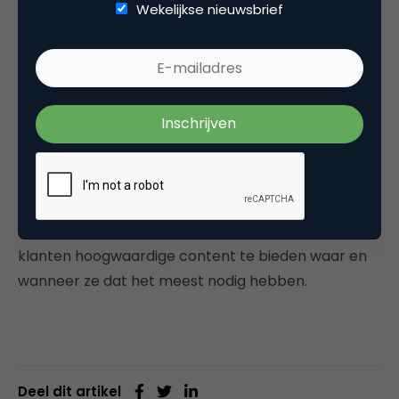
Wekelijkse nieuwsbrief
-technologie in kaart en voer je vergelijkbare
aanpassingen in je afdelingen en cultuur door in het
hele bedrijf, niet alleen binnen marketing of IT.
Consumenten raken er steeds meer aan gewend
dat bedrijven niet alleen de producten of diensten
leveren die ze nodig hebben, maar ook opvoeders,
adviseurs en entertainers zijn. Daarom moeten
marketeers in staat zijn om de empathische,
menselijke kant van hun merk te laten zien en
klanten hoogwaardige content te bieden waar en
wanneer ze dat het meest nodig hebben.
Deel dit artikel