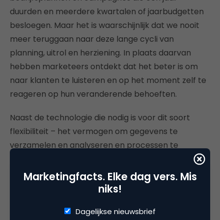
duurden en meerdere kwartalen of jaarbudgetten
besloegen. Maar het is waarschijnlijk dat we nooit
meer teruggaan naar deze lange cycli van
planning, uitrol en herziening. In plaats daarvan
hebben marketeers ontdekt dat het beter is om
naar klanten te luisteren en op het moment zelf te
reageren op hun veranderende behoeften.
Naast de technologie die nodig is voor dit soort
flexibiliteit – het vermogen om gegevens te
verzamelen en analyseren en processen te
automatiseren – moeten marketingorganisaties
ook een flexibele mentaliteit omarmen, processen
Marketingfacts. Elke dag vers. Mis
actualiseren en een einde maken aan de silo’s die
niks!
samenwerking in de weg staan. Als je als bedrijf
Dagelijkse nieuwsbrief
vooruitstrevend wil zijn, breng je je CX-strategie en