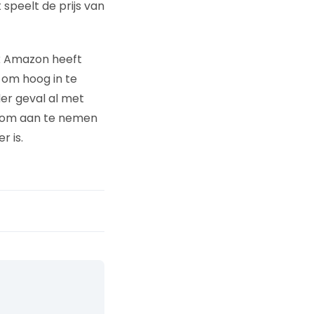
speelt de prijs van
k Amazon heeft
g om hoog in te
der geval al met
eg om aan te nemen
r is.