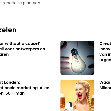
 reactie te plaatsen.
kelen
 or without a cause?
Creat
ll voor ontwerpers en
innov
aren
van i
urgen
uit Londen:
Waaro
ationele marketing, AI en
Silico
en’ 50+-man