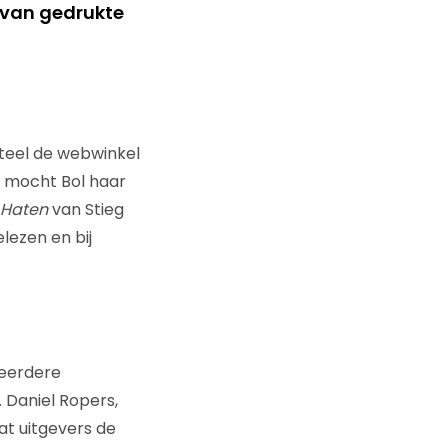
p van gedrukte
nteel de webwinkel
r mocht Bol haar
 Haten
van Stieg
lezen en bij
 eerdere
 Daniel Ropers,
at uitgevers de