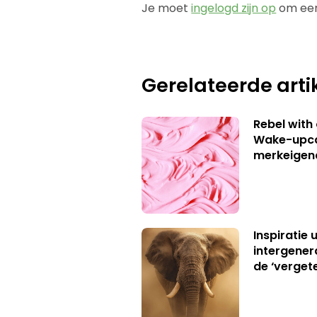
Je moet
ingelogd zijn op
om een
Gerelateerde arti
Rebel with
Wake-upca
merkeigen
Inspiratie 
intergener
de ‘verget