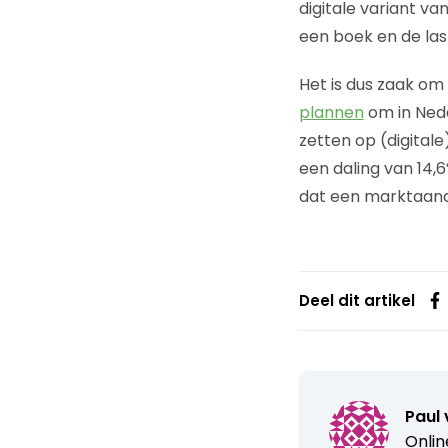
digitale variant v
een boek en de last
Het is dus zaak om
plannen
om in Nede
zetten op (digitale
een daling van 14,
dat een marktaandee
Deel dit artikel
Paul 
Onlin