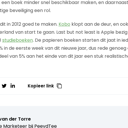
an een boek minder snel beschikbaar maken, en daarnaast 
ige beveiliging een rol.
 dit in 2012 goed te maken.
Kobo
klopt aan de deur, en oo
rland van start te gaan. Last but not least is Apple bezi
)
studieboeken
. De papieren boeken starten dit jaat in ie
6% in de eerste week van dit nieuwe jaar, dus rede geno
l van 5% aan het einde van dit jaar een stuk realistische
Kopieer link
van der Torre
e Marketeer bij
PeevdTee