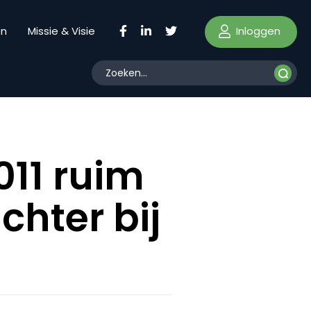
Inloggen
en
Missie & Visie
011 ruim
chter bij