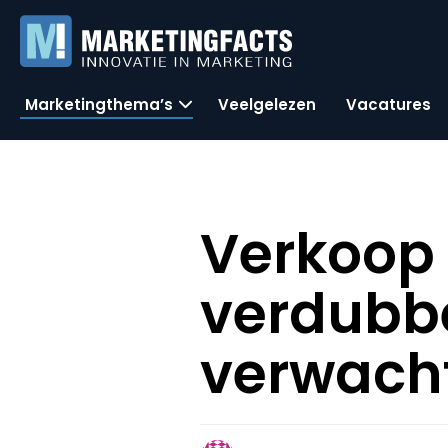
Marketingthema’s
Veelgelezen
Vacatures
Verkoop 
verdubbel
verwach