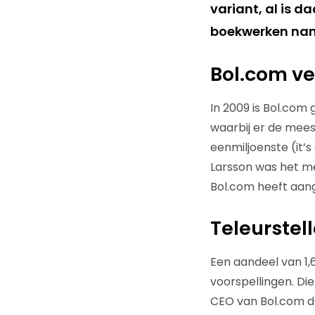
variant, al is 
boekwerken nam
Bol.com v
In 2009 is Bol.com
waarbij er de mees
eenmiljoenste (it’
Larsson was het me
Bol.com heeft aan
Teleurstel
Een aandeel van 1,6
voorspellingen. Di
CEO van Bol.com de