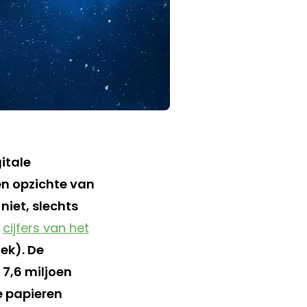
itale
en opzichte van
niet, slechts
t
cijfers van het
ek). De
 7,6 miljoen
e papieren