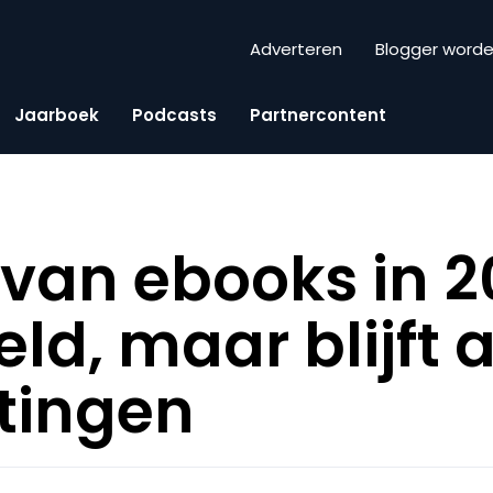
Adverteren
Blogger word
Jaarboek
Podcasts
Partnercontent
van ebooks in 2
d, maar blijft a
tingen