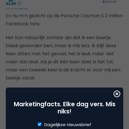
En nu m’n gezicht op de Porsche Cayman S 2 million
Facebook fans.
Het kan natuurlijk zomaar zijn dat ik een beetje
blasé geworden ben, maar ik mis iets. Ik blijf deze
keer zitten met het gevoel, het is leuk maar niet
meer dan leuk. Als je dit één keer doet is het tof,
maar een tweede keer is de kracht er voor mij een
beetje vanaf.
Wat ga je als merk meer doen dan een like
omzetten in een naam of avatar ergens op ? Oké,
Marketingfacts. Elke dag vers. Mis
het geeft wat “rumour around the brand”, het
niks!
levert sympathie op. Ook als je naar de reacties op
de 1.000.000 facebook fans posting van vorig jaar
Dagelijkse nieuwsbrief