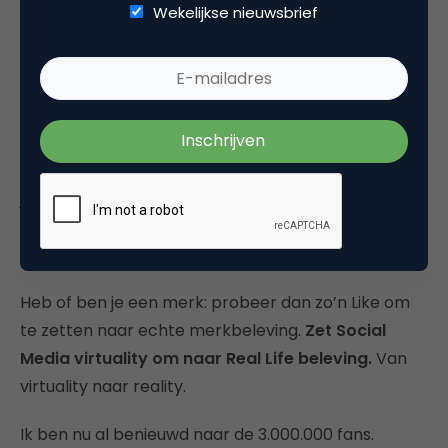
kijkt zie je dat men toen, en dus zeker nu een stap
Wekelijkse nieuwsbrief
extra verwacht.
Begrijp me goed, ik blijf het een leuk initiatief vinden
en ik vind Porsche een prachtig merk. Maar
misschien mis ik hier de Oomph die je krijgt als je het
gaspedaal van een Porsche indrukt. Misschien moet
je als merk bij de keuze en inzet van een middel
toch meer naar de authenticiteit van het merk,
uniekheid van de auto, de droom, de beleving.
Heb of ben je een merk: probeer dan zo’n Like om
te zetten naar echte merkbeleving.
Zet Social
Media virtuality om naar Real Life beleving.
Van
virtuality naar reality.
Ik ben nu al benieuwd naar de 3.000.000 fans.