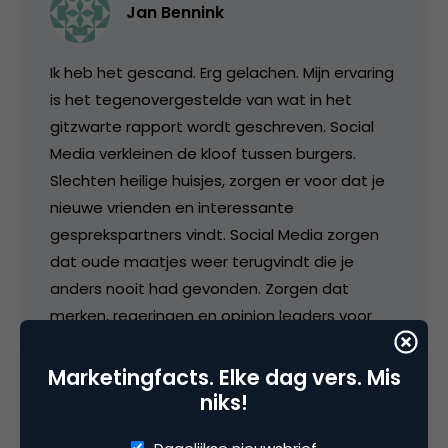
Jan Bennink
Ik heb het gescand. Erg gelachen. Mijn ervaring
is het tegenovergestelde van wat in het
gitzwarte rapport wordt geschreven. Social
Media verkleinen de kloof tussen burgers.
Slechten heilige huisjes, zorgen er voor dat je
nieuwe vrienden en interessante
gesprekspartners vindt. Social Media zorgen
dat oude maatjes weer terugvindt die je
anders nooit had gevonden. Zorgen dat
merken, regeringen en opinion leaders voor
het eerst door individuen kunnen worden
aangesproken en omgekeerd. Social Media
Marketingfacts. Elke dag vers. Mis
zorgen dat talent naar boven komt. Dat
niks!
Limburgers met friezen praten en Britten met