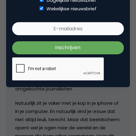
Dagelijkse nieuwsbrief
Texanen.
Wekelijkse nieuwsbrief
Natuurlijk heeft het ook z’n zwarte kanten.
Vooral voor regimes in Syrie en Egypte. Voor
bedrijven als BP en Halliburton. Voor regeringen
die liegen en organisaties als de katholieke
kerk. Voor machtige mediabedrijven en
multinationals die liever in de luwte bakken
met geld waren blijven verdienen aan de
onmondige consument. Sociale Media weten
wel raad met doofpotten, dictators en
omgekochte journalisten.
Natuurlijk zit je vaker met je kop in je Iphone of
in je computer. En natuurlijk vind je vrouw dat
niet altijd leuk, terecht. Maar dat beeldscherm
opent wel je ogen naar de wereld en de
mensen die hem willen veranderen. Voor dit