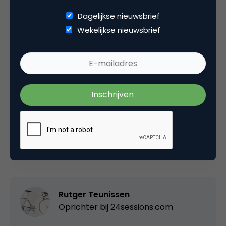
bedrijven. Sinterklaas is gewild, in elke mogelijke
Dagelijkse nieuwsbrief
(commerciële) vorm. Fans leveren dus ook nog
Wekelijkse nieuwsbrief
eens meer op…
Met dank aan mijn collega Guido Cramer en
natuurlijk Sinterklaas!
Deel dit artikel
Kopieer link
Rutger Teunissen
Oprichter bij
24sessions.com