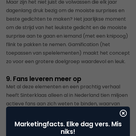
Maar zijn het niet juist de volwassen die elk jaar
dagenlang druk bezig om de mooiste surprises en
beste gedichten te maken? Het jaarlijkse moment
om de strijd van het leukste gedicht en de mooiste
surprise aan te gaan en iemand (met een knipoog)
flink te pakken te nemen. Gamification (het
toepassen van spelelementen) maakt het concept
zo voor een grotere doelgroep waardevol en leuk.
9. Fans leveren meer op
Met al deze elementen en een prachtig verhaal
heeft Sinterklaas alleen al in Nederland tien miljoen
actieve fans aan zich weten te binden, waarvan
ruim een miljoen harde kern. En dat merk je. Het
Sinterklaas journaal, boekjes, films, optredens in
Marketingfacts. Elke dag vers. Mis
televisieprogramma’s, stadscentra, winkels en
niks!