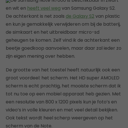
De Samsung Note N7000 is beschikbaar in zwart
en wit en
heeft veel weg
van Samsung Galaxy S2.
De achterkant is net zoals
de Galaxy S2
van plastic
en kun je gemakkelijk verwijderen om bij de batterij,
de simkaart en het uitbreidbaar micro-sd
geheugen te komen. Zelf vind ik de achterkant een
beetje goedkoop aanvoelen, maar daar zal ieder zo
zijn eigen mening over hebben.
De grootte van het toestel heeft natuurlijk ook een
groot voordeel: het scherm. Het HD super AMOLED
scherm is echt prachtig, het mooiste scherm dat ik
tot nu toe op een mobiel apparaat heb gezien. Met
een resolutie van 800 x 1200 pixels kun je foto’s en
video’s in volle kleuren en met veel detail bekijken.
Ook tekst wordt heel scherp weergeven op het
scherm van de Note.