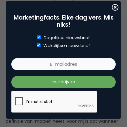
smartphones een stuk beter. De stylus en
bijbehorende schrijffuncties vind ik niet noodzakelijk
Marketingfacts. Elke dag vers. Mis
op een mobiel apparaat maar werken desondanks
niks!
naar behoren. Ik denk dat Samsung met de Note de
mogelijkheden voor ouderen of mensen met
Dagelijkse nieuwsbrief
minder zicht niet helemaal heeft herkend. Voor die
Wekelijkse nieuwsbrief
groepen is de Samsung Note met zijn grote scherm
namelijk een ideale uitkomst. Om ten slotte nog
even terug te komen op mijn vraag in de
introductie: ‘Is Samsung erin geslaagd om een
nieuwe smartphone ervaring neer te zetten terwijl
het toestel toch mobiel blijft?’. Een nieuwe ervaring
is het zeker, daar is Samsung met het prachtige
scherm en de goede prestaties in geslaagd. Is het
toestel mobiel? Ik denk dat iedereen zo zijn eigen
definitie van ‘mobiel’ heeft; voor mij is dat wanneer