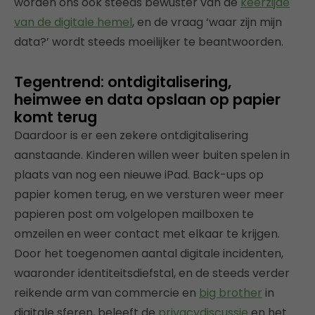
worden ons ook steeds bewuster van de
keerzijde
van de digitale hemel
, en de vraag ‘waar zijn mijn
data?’ wordt steeds moeilijker te beantwoorden.
Tegentrend: ontdigitalisering,
heimwee en data opslaan op papier
komt terug
Daardoor is er een zekere ontdigitalisering
aanstaande. Kinderen willen weer buiten spelen in
plaats van nog een nieuwe iPad. Back-ups op
papier komen terug, en we versturen weer meer
papieren post om volgelopen mailboxen te
omzeilen en weer contact met elkaar te krijgen.
Door het toegenomen aantal digitale incidenten,
waaronder identiteitsdiefstal, en de steeds verder
reikende arm van commercie en
big brother
in
digitale sferen, beleeft de
privacydiscussie
en het