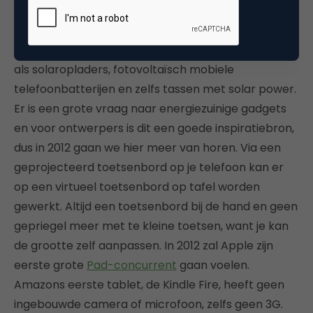
we energiezuiniger moeten omgaan met onze
spullen. En juist in gadget-land gaan we dit zien. De
solartechnologie
maakt grote sprongen – gadgets
als solaropladers, fotovoltaïsch mobiele
telefoonbatterijen en zelfs tassen met solar power.
Er is een grote vraag naar energiezuinige gadgets
en voor ontwerpers is dit een goede inspiratiebron,
dus in 2012 gaan we hier meer van horen. Via een
geprojecteerd toetsenbord op je telefoon kan er
op een virtueel toetsenbord op tafel worden
gewerkt. Altijd een toetsenbord bij de hand en geen
gepriegel meer met te kleine toetsen, want je kan
de grootte zelf aanpassen. In 2012 zal Apple zijn
eerste grote
Pad-concurrent
gaan voelen.
Amazons eerste tablet, de Kindle Fire, heeft geen
ingebouwde camera of microfoon, zelfs geen 3G.