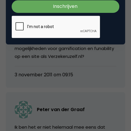
Marlies
Interessant artikel, Kaj! Hoe zie jij, concreet, de
mogelijkheden voor gamification en funability
op een site als Verzekeruzelf.nl?
3 november 2011 om 09:15
Peter van der Graaf
Ik ben het er niet helemaal mee eens dat