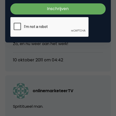
achterhalen van voor pesoon je bent. Ben je
bijvoorbeeld allergisch voor passiviteit, luiheid,
dan is je kerneigenschap waarschijnlijk
“gedrevenheid” en is je valkuil: drammerigheid.
Je uitdaging is dan: geduld.
Zo, en nu weer aan het werk!
10 oktober 2011 om 04:42
onlinemarketeerTV
Sprititueel man.