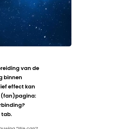
breiding van de
g binnen
ef effect kan
 (fan)pagina:
erbinding?
 tab.
huwing “We can’t