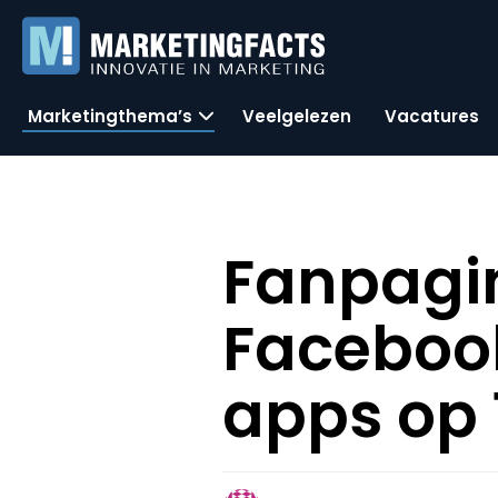
Marketingthema’s
Veelgelezen
Vacatures
Fanpagin
Facebook
apps op 1