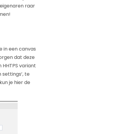
 eigenaren raar
omen!
ie in een canvas
orgen dat deze
en HHTPS variant
settings’, te
kun je hier de