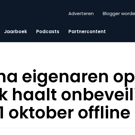
Adverteren
Blogger word
Jaarboek
Podcasts
Partnercontent
a eigenaren op
 haalt onbevei
 oktober offline