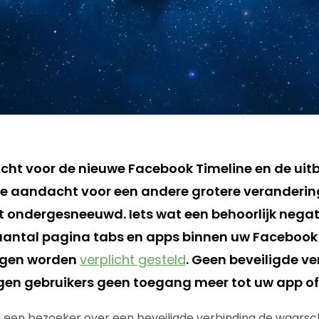
cht voor de nieuwe Facebook Timeline en de uit
e aandacht voor een andere grotere veranderin
 ondergesneeuwd. Iets wat een behoorlijk negati
aantal pagina tabs en apps binnen uw Facebook
ngen worden
verplicht gesteld
. Geen beveiligde v
jgen gebruikers geen toegang meer tot uw app of
 een bezoeker over een beveiligde verbinding de waarsc