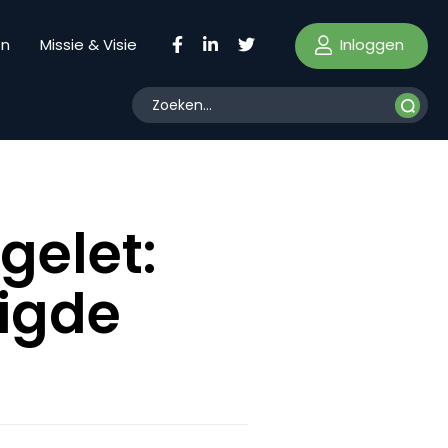
Inloggen
en
Missie & Visie
gelet:
ligde