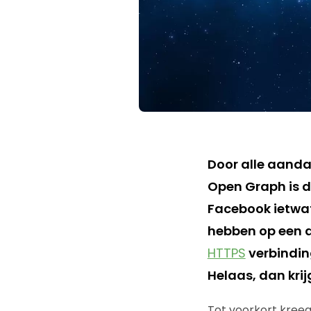
Door alle aanda
Open Graph is d
Facebook ietwat
hebben op een 
HTTPS
verbindi
Helaas, dan kri
Tot voorkort kreeg