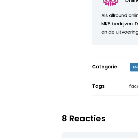
Onlin
Als allround on
MKB bedrijven. D
en de uitvoerin
Categorie
Me
Tags
fac
8 Reacties