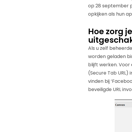
op 28 september pl
opkijken als hun a
Hoe zorg je
uitgescha
Als u zelf beheerd
worden geladen bi
blijft werken. Voo
(Secure Tab URL) in
vinden bij ‘Faceboo
beveiligde URL invo