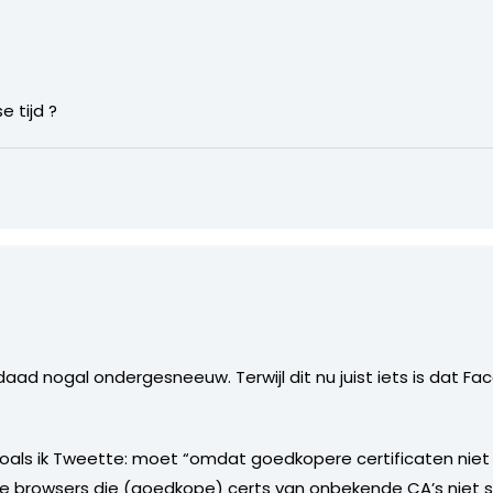
e tijd ?
daad nogal ondergesneeuw. Terwijl dit nu juist iets is dat F
zoals ik Tweette: moet “omdat goedkopere certificaten niet
n de browsers die (goedkope) certs van onbekende CA’s ni