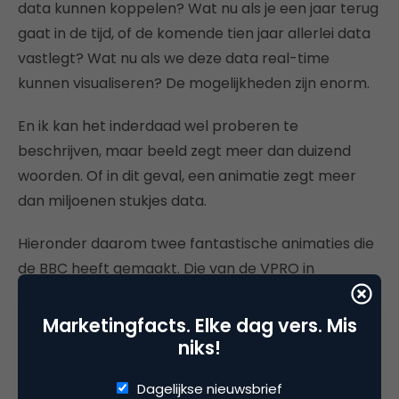
data kunnen koppelen? Wat nu als je een jaar terug
gaat in de tijd, of de komende tien jaar allerlei data
vastlegt? Wat nu als we deze data real-time
kunnen visualiseren? De mogelijkheden zijn enorm.
En ik kan het inderdaad wel proberen te
beschrijven, maar beeld zegt meer dan duizend
woorden. Of in dit geval, een animatie zegt meer
dan miljoenen stukjes data.
Hieronder daarom twee fantastische animaties die
de BBC heeft gemaakt. Die van de VPRO in
December worden nog mooier, maar dit is al
smullen.
Marketingfacts. Elke dag vers. Mis
niks!
24 uur scheepsverkeer door het kanaal.
Dagelijkse nieuwsbrief