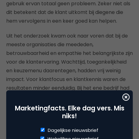
gebruik ervan totaal geen probleem. Zeker niet als
dit betekent dat de klant uitkomt bij diegene die
hem vervolgens in een keer goed kan helpen.
Uit het onderzoek kwam ook naar voren dat bij de
meeste organisaties die meededen,
betrouwbaarheid en empathie het belangrijkste zijn
voor de klantervaring. Wachttijd, toegankelijkheid
en keuzemenu daarentegen, hadden vrij weinig
impact. Voor klantfocus en klantkennis waren de
resultaten minder eenduidig. Bij het ene bedrijf had
het meer impact dan bij het andere bedrijf. Dit kan
te maken hebben met het feit hoe volwassen de
Marketingfacts. Elke dag vers. Mis
klantenservice al is. Uit de resultaten blijkt wel
niks!
eenduidig dat er tegenwoordig inderdaad op meer
Dagelijkse nieuwsbrief
drivers gestuurd moet worden voor een goede
Wekelijkse nieuwsbrief