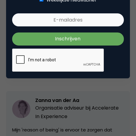
klantervaring dan alleen wachttijd en AHT. Zet CCC
Quality uit onder je eigen klanten en je weet precies
welke verbeteracties voor jouw organisatie het
meeste resultaat hebben.
Deel dit artikel
Kopieer link
Zanna van der Aa
Organisatie adviseur bij
Accelerate
In Experience
Mijn 'reason of being' is ervoor te zorgen dat