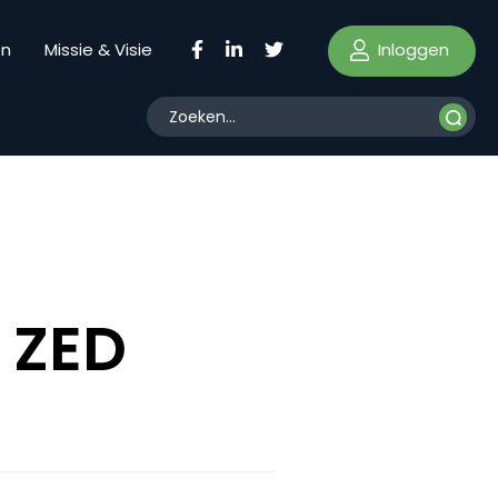
Inloggen
en
Missie & Visie
 ZED