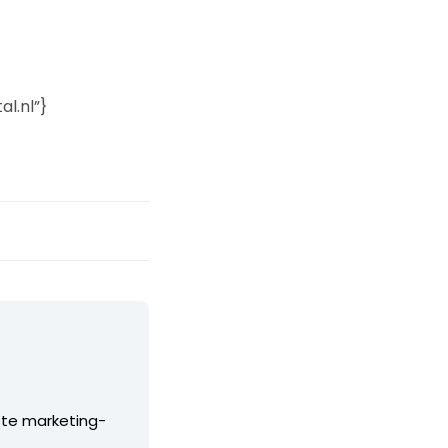
l.nl”}
ste marketing-