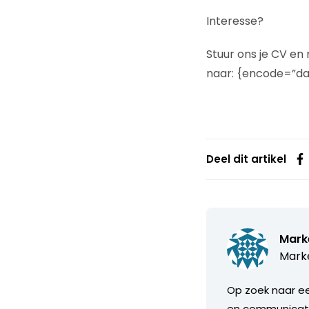
Interesse?
Stuur ons je CV en 
naar: {encode=”dav
Deel dit artikel
Mark
Marke
Op zoek naar ee
en communicati