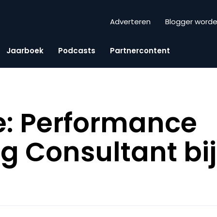
Adverteren
Blogger word
Jaarboek
Podcasts
Partnercontent
e: Performance
g Consultant bij