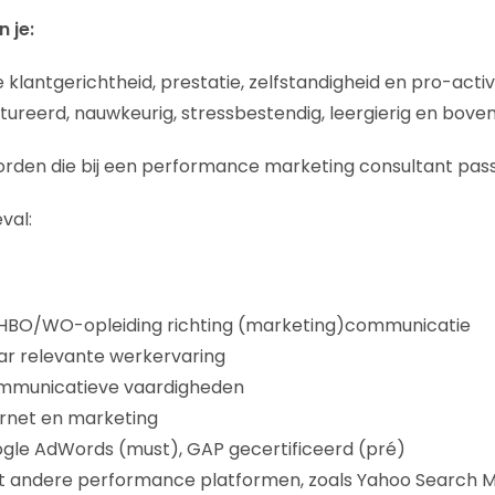
 je:
klantgerichtheid, prestatie, zelfstandigheid en pro-activi
tureerd, nauwkeurig, stressbestendig, leergierig en bovend
orden die bij een performance marketing consultant pas
eval:
HBO/WO-opleiding richting (marketing)communicatie
ar relevante werkervaring
mmunicatieve vaardigheden
ernet en marketing
ogle AdWords (must), GAP gecertificeerd (pré)
 andere performance platformen, zoals Yahoo Search M