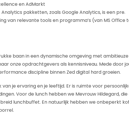
cellence en AdMarkt
Analytics pakketten, zoals Google Analytics, is een pre.
ng van relevante tools en programma’s (van MS Office t
drukke baan in een dynamische omgeving met ambitieuze 
naar onze opdrachtgevers als kennisniveau. Mede door jo
erformance discipline binnen Zed digital hard groeien.
jk van je ervaring en je leeftijd. Er is ruimte voor persoonlij
dingen. Voor de lunch hebben we Mevrouw Hildegard, die 
ebreid lunchbuffet. En natuurlijk hebben we onbeperkt kof
orrel.