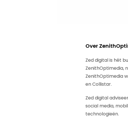
Over ZenithOpti
Zed digital is hét 
ZenithOptimedia, n
ZenithOptimedia we
en Collistar.
Zed digital advise
social media, mobi
technologieën.