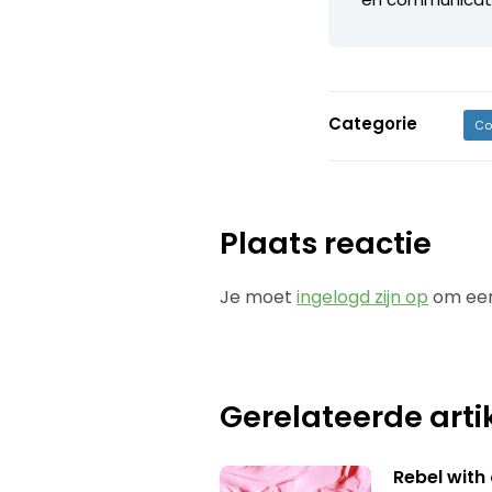
Categorie
Co
Plaats reactie
Je moet
ingelogd zijn op
om een
Gerelateerde arti
Rebel with