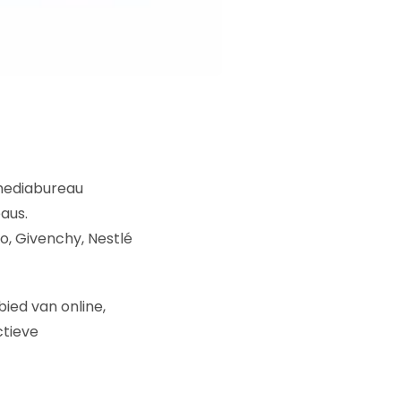
 mediabureau
aus.
o, Givenchy, Nestlé
ied van online,
ctieve