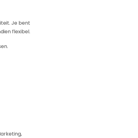
teit. Je bent
ien flexibel.
sen.
arketing,