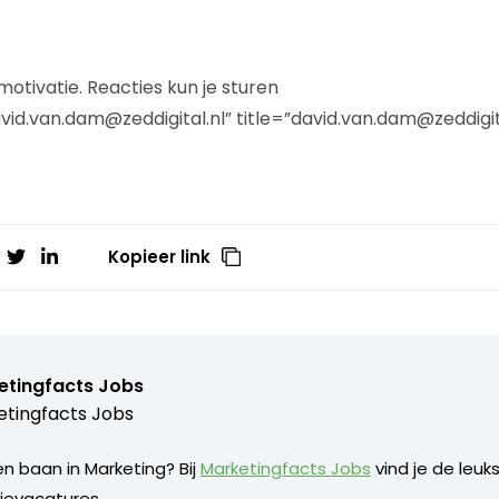
motivatie. Reacties kun je sturen
id.van.dam@zeddigital.nl” title=”david.van.dam@zeddigita
Kopieer link
etingfacts Jobs
tingfacts Jobs
n baan in Marketing? Bij
Marketingfacts Jobs
vind je de leuk
evacatures.