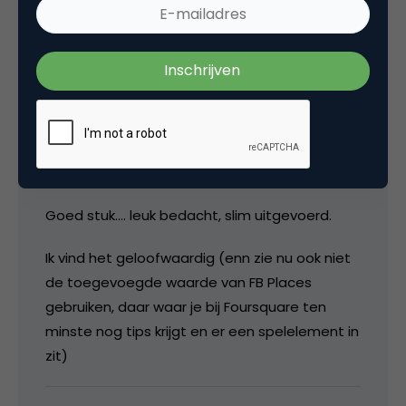
25 juni 2011 om 13:56
koningwoning
Goed stuk…. leuk bedacht, slim uitgevoerd.
Ik vind het geloofwaardig (enn zie nu ook niet
de toegevoegde waarde van FB Places
gebruiken, daar waar je bij Foursquare ten
minste nog tips krijgt en er een spelelement in
zit)