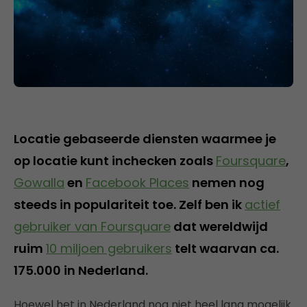
Locatie gebaseerde diensten waarmee je
op locatie kunt inchecken zoals
Foursquare
,
Gowalla
en
Facebook Places
nemen nog
steeds in populariteit toe. Zelf ben ik
actief
gebruiker van Foursquare
dat wereldwijd
ruim
10 miljoen gebruikers
telt waarvan ca.
175.000 in Nederland.
Hoewel het in Nederland nog niet heel lang mogelijk