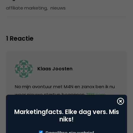
affiliate marketing
,
nieuws
1 Reactie
Klaas Joosten
Na mijn avontuur met M4N en zanox ben ik nu
weer nieuwe startup begonnen
ZEEF.com
.
Dit is een international model wat je kunt
Marketingfacts. Elke dag vers. Mis
vergelijken met Startpagina.nl, maar dan met
niks!
concurrentie tussen de “experts”. Ook hebben
we hier een affiliate model aan gekoppeld.
Dagelijkse nieuwsbrief