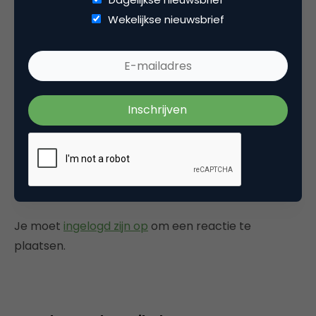
Verder hebben we ook een advertentie-
Wekelijkse nieuwsbrief
model waarbij gebruikers de link blokjes ook op
hun eigen pagina kunnen zetten. Het leukste
van ZEEF is dat je de ranking kan gaan volgen
van alle link lijstjes van anderen.
6 september 2013 om 23:28
Plaats reactie
Je moet
ingelogd zijn op
om een reactie te
plaatsen.