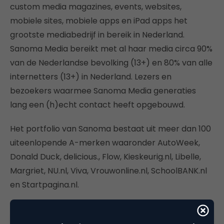
custom media magazines, events, websites,
mobiele sites, mobiele apps en iPad apps het
grootste mediabedrijf in bereik in Nederland.
Sanoma Media bereikt met al haar media circa 90%
van de Nederlandse bevolking (13+) en 80% van alle
internetters (13+) in Nederland. Lezers en
bezoekers waarmee Sanoma Media generaties
lang een (h)echt contact heeft opgebouwd.
Het portfolio van Sanoma bestaat uit meer dan 100
uiteenlopende A-merken waaronder AutoWeek,
Donald Duck, delicious., Flow, Kieskeurig.nl, Libelle,
Margriet, NU.nl, Viva, Vrouwonline.nl, SchoolBANK.nl
en Startpagina.nl.
Sanoma Media positioneert zich als een
grensverleggend mediahuis, dat met haar