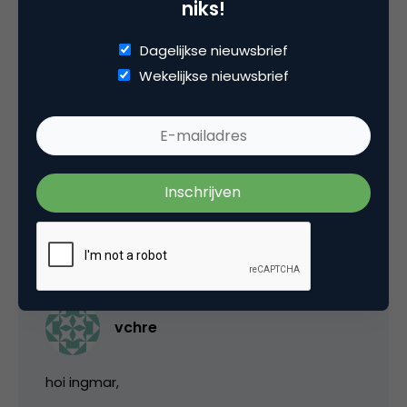
niks!
Bas Molenaar
Dagelijkse nieuwsbrief
Ik zie dit model prima werken bij bedrijven die
Wekelijkse nieuwsbrief
b-to-c communiceren en een redelijke
omvang hebben. Maar hoe kunnen zzp-ers en
kleinbedrijven die b-to-b handelen dit model
functioneel inzetten?
9 mei 2011 om 18:17
vchre
hoi ingmar,