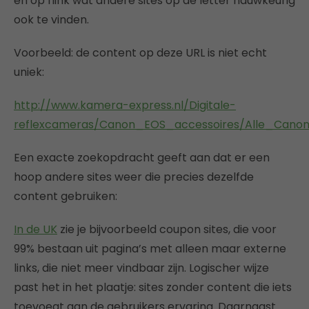
en op flink wat andere sites op de letter nauwkeurig
ook te vinden.
Voorbeeld: de content op deze URL is niet echt
uniek:
http://www.kamera-express.nl/Digitale-
reflexcameras/Canon_EOS_accessoires/Alle_Can
Een exacte zoekopdracht geeft aan dat er een
hoop andere sites weer die precies dezelfde
content gebruiken:
In de UK
zie je bijvoorbeeld coupon sites, die voor
99% bestaan uit pagina’s met alleen maar externe
links, die niet meer vindbaar zijn. Logischer wijze
past het in het plaatje: sites zonder content die iets
toevoegt aan de gebruikers ervaring. Daarnaast