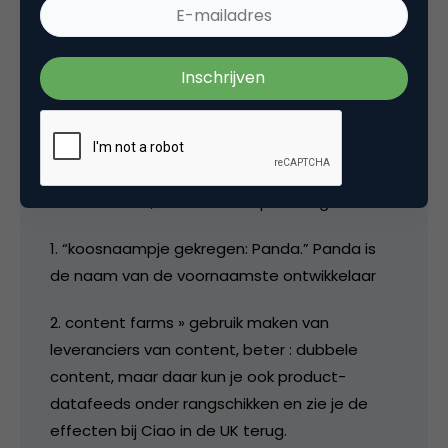
14 april 2011 om 06:09
Ruud
Goed verhaal, toch enkele opmerkingen:
1. “koosnaampje gekregen: Panda.” Panda is
de naam van de voornaamste ontwikkelaar
2. content farms » gebruik maken van
leveranciers van content, beter : dubbele
content, maar daar kun je ook product-
datafeeds onder rangschikken en zie je de
effecten bij Ciao in de UK terug.