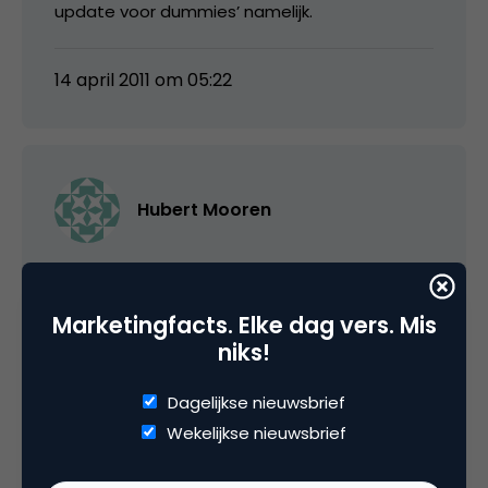
update voor dummies’ namelijk.
14 april 2011 om 05:22
Hubert Mooren
Leuk stuk. Erg informatief. Heel wat affiliate
‘vergelijkers’ zullen het lastig krijgen. Maar
Marketingfacts. Elke dag vers. Mis
precies zoals je zegt; deze hebben eigenlijk al
niks!
die tijd geluk gehad.
Dagelijkse nieuwsbrief
Voor de sites die al langer aan de gebruiker
Wekelijkse nieuwsbrief
dachten, verandert er weinig.