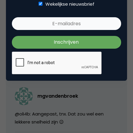
Wekelijkse nieuwsbrief
Remco de Vries
Telfort biedt ook nog steeds flatfee aan.. T-
mobile is niet alleen.
17 maart 2011 om 05:58
mgvandenbroek
@oli4b: Aangepast, tnx. Dat zou wel een
lekkere snelheid zijn 😉