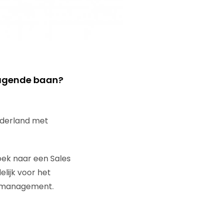
tdagende baan?
ederland met
ek naar een Sales
lijk voor het
t management.