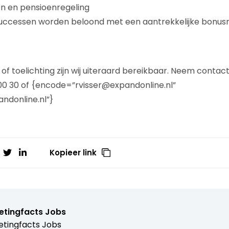
on en pensioenregeling
ccessen worden beloond met een aantrekkelijke bonusr
 of toelichting zijn wij uiteraard bereikbaar. Neem conta
 200 30 of {encode=”rvisser@expandonline.nl”
andonline.nl”}
Kopieer link
etingfacts Jobs
tingfacts Jobs