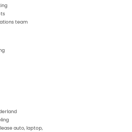
ing
cts
rations team
ng
derland
ling
ease auto, laptop,