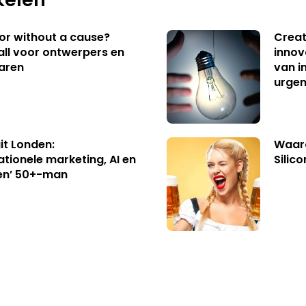
 or without a cause?
Creat
ll voor ontwerpers en
innov
aren
van i
urgen
uit Londen:
Waaro
ationele marketing, AI en
Silico
en’ 50+-man