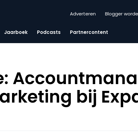
Adverteren
Blogger word
Jaarboek
Podcasts
Partnercontent
e: Accountmana
arketing bij Ex