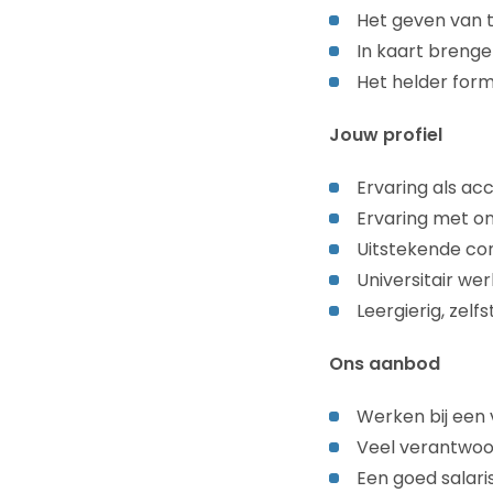
Het geven van 
In kaart breng
Het helder for
Jouw profiel
Ervaring als a
Ervaring met on
Uitstekende co
Universitair we
Leergierig, zelf
Ons aanbod
Werken bij een 
Veel verantwoor
Een goed salari