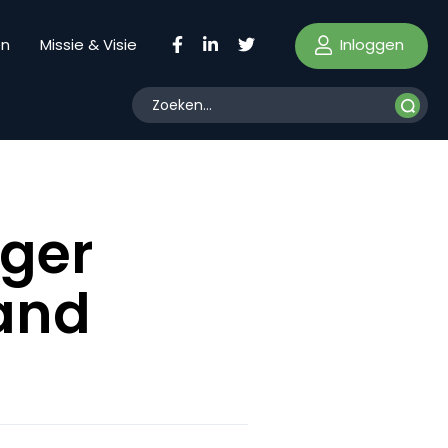
Inloggen
en
Missie & Visie
ger
pand