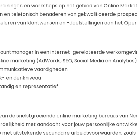
trainingen en workshops op het gebied van Online Market
en en telefonisch benaderen van gekwalificeerde prospe
muleren van klantwensen en -doelstellingen aan het Ope
ccountmanager in een internet-gerelateerde werkomgevi
line marketing (AdWords, SEO, Social Media en Analytics)
mmunicatieve vaardigheden
rk- en denkniveau
standig en representatief
van de snelstgroeiende online marketing bureaus van Ne
delijkheid met aandacht voor jouw persoonlijke ontwikke
s met uitstekende secundaire arbeidsvoorwaarden, zoals l