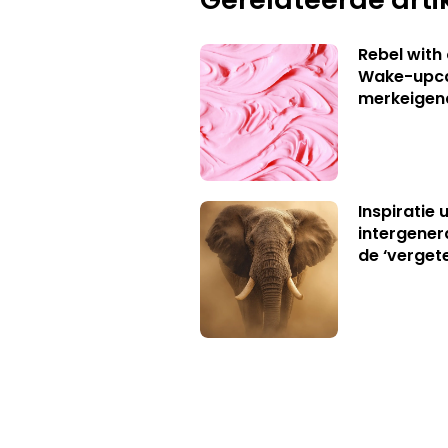
Rebel with
Wake-upca
merkeigen
Inspiratie 
intergener
de ‘verget