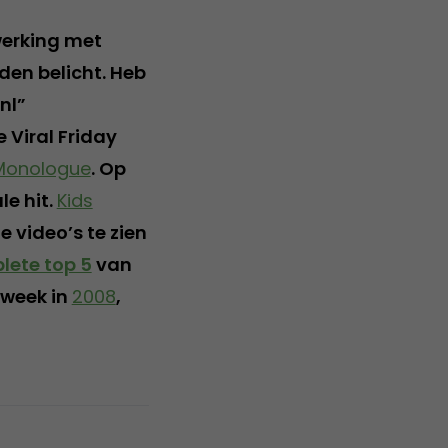
werking met
den belicht. Heb
nl”
 Viral Friday
 Monologue
. Op
le hit.
Kids
e video’s te zien
lete top 5
van
 week in
2008
,