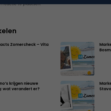
 reactie te plaatsen.
kelen
acts Zomercheck – Vita
Marke
Bosm
no’s krijgen nieuwe
Marke
: wat verandert er?
Stavo