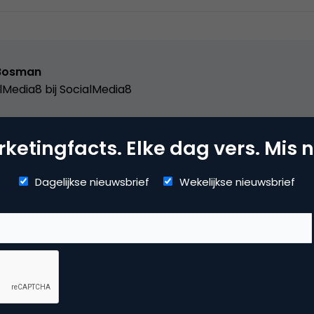
Bosman
lMedia8 bij
SocialMedia8
ketingfacts. Elke dag vers. Mis n
dia
Dagelijkse nieuwsbrief
Wekelijkse nieuwsbrief
ine video