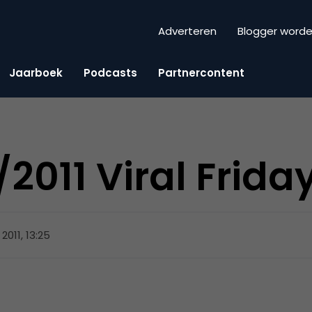
Adverteren
Blogger word
Jaarboek
Podcasts
Partnercontent
2011 Viral Frida
 2011, 13:25