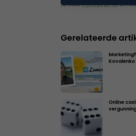
Je moet
ingelogd zijn op
om een
Gerelateerde arti
Marketingf
Kovalenko
Online casi
vergunning