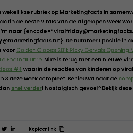
de wekelijkse rubriek op Marketingfacts in samen
waarin de beste virals van de afgelopen week wor
ur ‘m naar {encode=”viralfriday@marketingfacts.
ay@marketingfacts.nl”}. De nummer 1 positie in de
s voor
Golden Globes 2011: Ricky Gervais Opening
 Le Football Libre
. Nike is terug met een nieuwe vira
ideos #4
waarin de reacties van kinderen op viral
op 3 deze week compleet. Benieuwd naar de
comp
 dan
snel verder
! Nostalgisch gevoel? Bekijk deze
Kopieer link