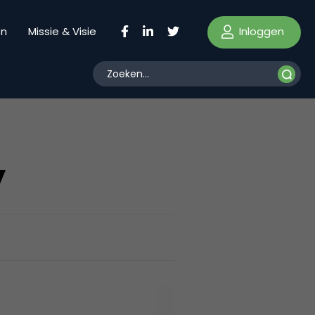
Inloggen
en
Missie & Visie
y