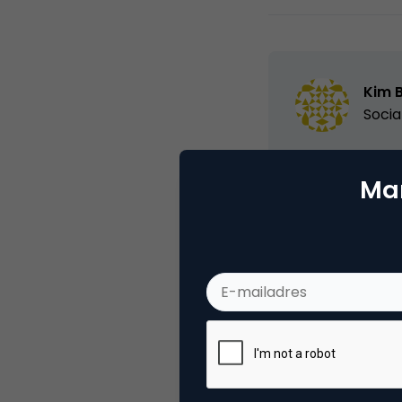
Kim 
Socia
Mar
Categorie
Me
Tags
onl
Plaats reactie