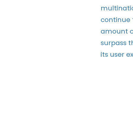
multinati
continue 
amount of
surpass t
its user e