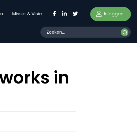
Inloggen
en
Missie & Visie
tworks in