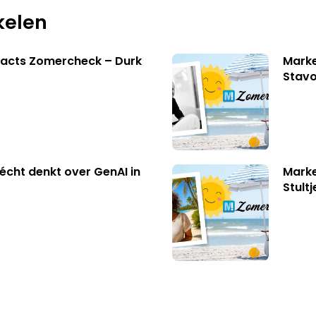
kelen
facts Zomercheck – Durk
Marke
Stavo
écht denkt over GenAI in
Marke
Stult