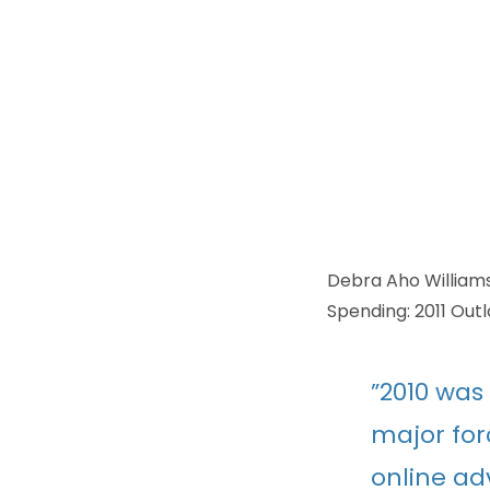
Debra Aho William
Spending: 2011 Out
”2010 was
major forc
online adv