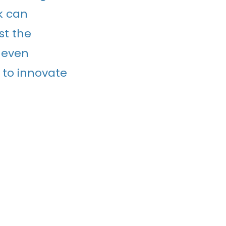
k can
st the
 even
 to innovate