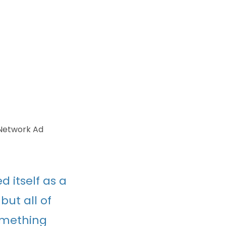
 Network Ad
d itself as a
but all of
something