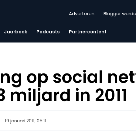
Adverteren
Blogger word
Jaarboek
Podcasts
Partnercontent
ing op social ne
 miljard in 2011
19 januari 2011, 05:11