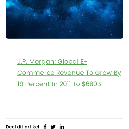
J.P. Morgan: Global E-
Commerce Revenue To Grow By
19 Percent In 2011 To $680B
Deel dit artikel