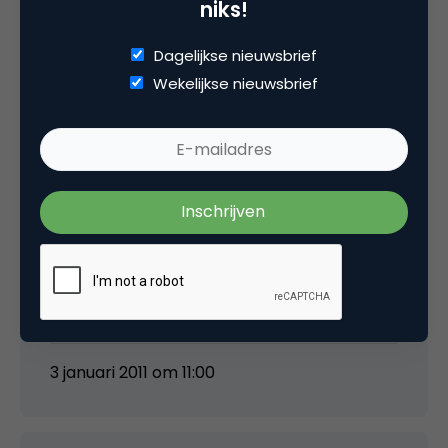
niks!
5 Reacties
Dagelijkse nieuwsbrief
Wekelijkse nieuwsbrief
Tim S
En wat heeft het gekost? De stijgingen die je
laat zien zijn vrij logisch en niet zo spannend,
maar hoe zit het met je ROI?
Zijn die 63% meer klanten allemaal getracked
via deze campagne?
3 januari 2011 om 11:00