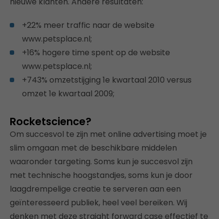
nieuwe klanten. Andere resultaten:
+22% meer traffic naar de website
www.petsplace.nl;
+16% hogere time spent op de website
www.petsplace.nl;
+743% omzetstijging 1e kwartaal 2010 versus
omzet 1e kwartaal 2009;
Rocketscience?
Om succesvol te zijn met online advertising moet je
slim omgaan met de beschikbare middelen
waaronder targeting. Soms kun je succesvol zijn
met technische hoogstandjes, soms kun je door
laagdrempelige creatie te serveren aan een
geïnteresseerd publiek, heel veel bereiken. Wij
denken met deze straight forward case effectief te