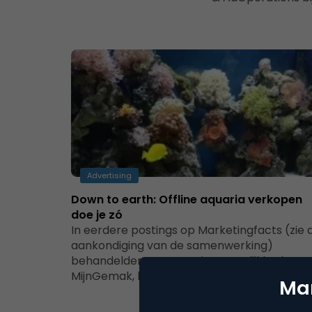
Advertising
Down to earth: Offline aquaria verkopen
doe je zó
In eerdere postings op Marketingfacts (zie 
aankondiging van de samenwerking)
behandelden we targetingmogelijkheden v
MijnGemak, bespraken we 6 stellingen…
Mar