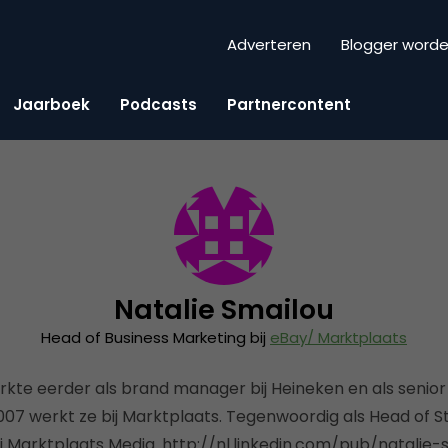
Adverteren
Blogger word
Jaarboek
Podcasts
Partnercontent
Natalie Smailou
Head of Business Marketing bij
eBay/ Marktplaats
rkte eerder als brand manager bij Heineken en als senio
i 2007 werkt ze bij Marktplaats. Tegenwoordig als Head of 
j Marktplaats Media. http://nl.linkedin.com/pub/natalie