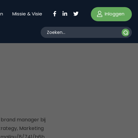
Inloggen
en
Missie & Visie
r brand manager bij
Strategy, Marketing
-smailou/8/741/b6b