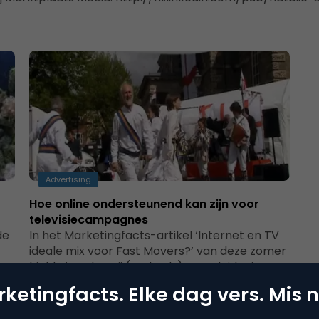
Advertising
Hoe online ondersteunend kan zijn voor
televisiecampagnes
de
In het Marketingfacts-artikel ‘Internet en TV
ideale mix voor Fast Movers?’ van deze zomer
oor
hield Tjeerd Kooij (WebAds) een pleidooi…
ketingfacts. Elke dag vers. Mis n