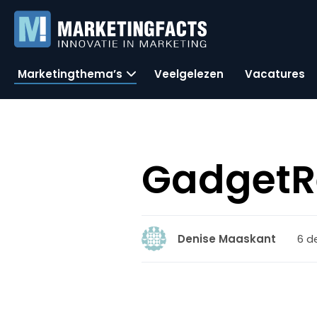
Marketingthema’s
Veelgelezen
Vacatures
GadgetRe
6 d
Denise Maaskant