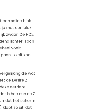
t een solide blok
t je met een blok
lijk zwaar. De HD2
dend lichter. Toch
eheel voelt
 gaan. Ikzelf kon
vergelijking die wat
eft de Desire Z
t deze eerdere
er is hoe dun de Z
k, omdat het scherm
 klapt zo uit, dat