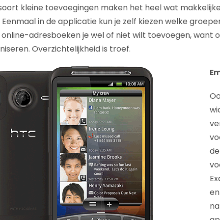
 soort kleine toevoegingen maken het heel wat makkelijk
 Eenmaal in de applicatie kun je zelf kiezen welke groepen 
e online-adresboeken je wel of niet wilt toevoegen, want 
seren. Overzichtelijkheid is troef.
Em
Oo
wi
ve
vo
de
vo
Ex
en
nat
ap