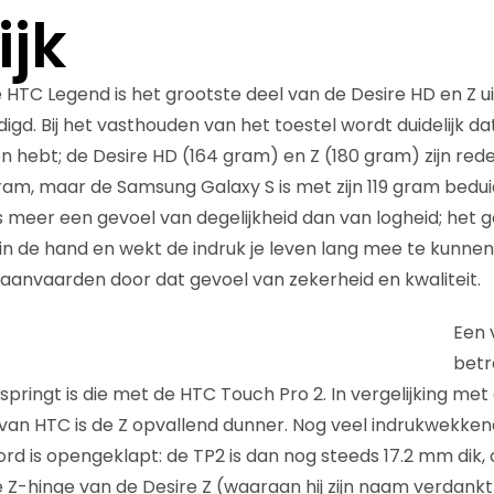
ijk
 HTC Legend is het grootste deel van de Desire HD en Z ui
gd. Bij het vasthouden van het toestel wordt duidelijk da
 hebt; de Desire HD (164 gram) en Z (180 gram) zijn rede
ram, maar de Samsung Galaxy S is met zijn 119 gram bedui
 meer een gevoel van degelijkheid dan van logheid; het g
g in de hand en wekt de indruk je leven lang mee te kunnen
aanvaarden door dat gevoel van zekerheid en kwaliteit.
Een 
betr
springt is die met de HTC Touch Pro 2. In vergelijking me
n HTC is de Z opvallend dunner. Nog veel indrukwekkend
bord is opengeklapt: de TP2 is dan nog steeds 17.2 mm di
 De Z-hinge van de Desire Z (waaraan hij zijn naam verdankt)