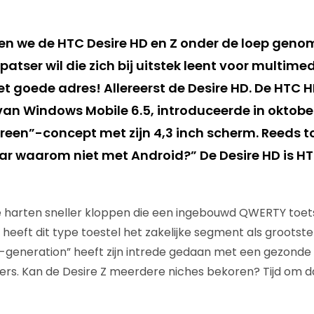
n we de HTC Desire HD en Z onder de loep geno
patser wil die zich bij uitstek leent voor multimed
et goede adres! Allereerst de Desire HD. De HTC H
n Windows Mobile 6.5, introduceerde in oktobe
creen”-concept met zijn 4,3 inch scherm. Reeds t
ar waarom niet met Android?” De Desire HD is H
ie harten sneller kloppen die een ingebouwd QWERTY toet
n heeft dit type toestel het zakelijke segment als groots
generation” heeft zijn intrede gedaan met een gezonde i
. Kan de Desire Z meerdere niches bekoren? Tijd om d