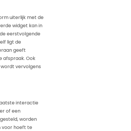
m uiterlijk met de
verde widget kan in
n de eerstvolgende
f ligt de
eraan geeft
we afspraak. Ook
k wordt vervolgens
aatste interactie
er of een
ngesteld, worden
 voor hoeft te