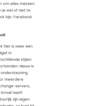
er om alles meteen
je wel of niet te
ook bijv. Facebook
ail
k hier is weer een
dget in
rschillende stijlen
orhanden. Nieuw is
 ondersteuning
or meerdere
change-servers,
 Gmail heeft
uurlijk zijn eigen
plicatie. Je kunt bij