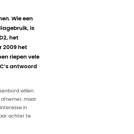
men. Wie een
iagebruik, is
D2, het
r 2009 het
oen riepen vele
TC’s antwoord
senbord willen.
te afnemer, maar
nteresse in
aar achter te