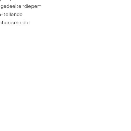
gedeelte “dieper”
n-tellende
echanisme dat