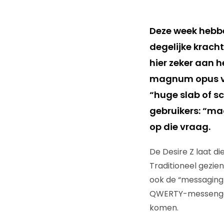
Deze week hebbe
degelijke kracht
hier zeker aan h
magnum opus va
“huge slab of s
gebruikers: “ma
op die vraag.
De Desire Z laat d
Traditioneel gezie
ook de “messaging-
QWERTY-messengers
komen.