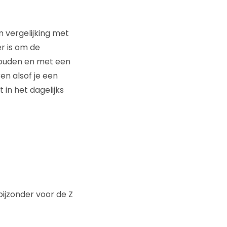
 vergelijking met
r is om de
 houden en met een
n alsof je een
 in het dagelijks
ijzonder voor de Z