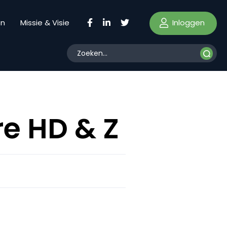
Inloggen
en
Missie & Visie
e HD & Z