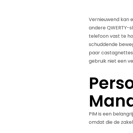
Vernieuwend kan ec
andere QWERTY-slid
telefoon vast te h
schuddende bewegi
paar castagnettes i
gebruik niet een ve
Perso
Man
PIM is een belangr
omdat die de zakel