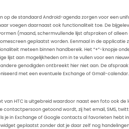
 op de standaard Android-agenda zorgen voor een unifor
aar voegen daarnaast ook functionaliteit toe. De bijgele
 vormen (maand, schermvullende lijst afspraken of allee
omescreen geplaatst worden. Eenmaal in de applicatie zel
tionaliteit meteen binnen handbereik. Het “+”-knopje ond
ge lijst aan mogelijkheden om in te vullen voor een nieu
 andere genodigden ontbreekt hier niet aan. De afspraa
iseerd met een eventuele Exchange of Gmail-calendar.
 van HTC is uitgebreid waardoor naast een foto ook de l
 contactpersoon getoond wordt, zij het email, SMS, twitt
ls je in Exchange of Google contacts al favorieten hebt i
widget geplaatst zonder dat je daar zelf nog handelingen