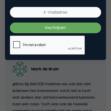
Tags
social media club
,
social media marketing
5 Reacties
Mark de Bruin
@Erno Bij SMC030 merkten we ook dat niet
iedereen het interessant vond. Het is toch
wat anders dan achteroverleunend luisteren
naar een case. Toch was ook de tweede
meewerk-avond volgeboekt en gaan we in