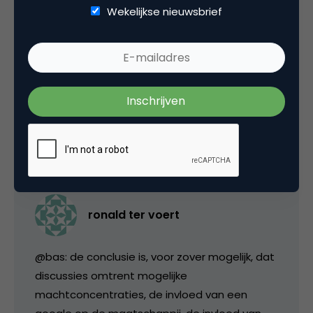
Wekelijkse nieuwsbrief
schuldig aan. Gezien de omvang van het
Google-concern vind ik dat ze zich nog best
netjes gedragen. En ja, ook ik zou best graag
een concurrent zien. Dat is altijd goed in een
monopolitische markteconomie.
17 november 2010 om 14:26
ronald ter voert
@bas: de conclusie is, voor zover mogelijk, dat
discussies omtrent mogelijke
machtconcentraties, de invloed van een