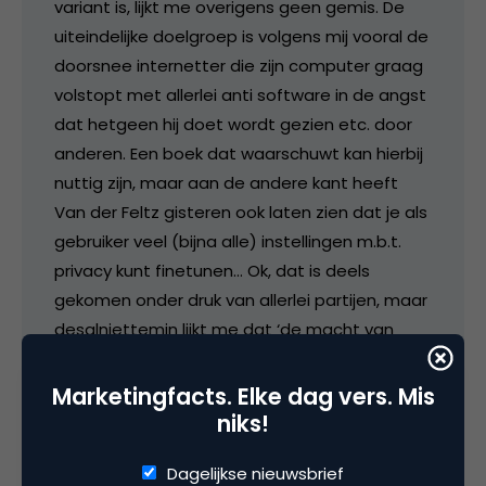
variant is, lijkt me overigens geen gemis. De
uiteindelijke doelgroep is volgens mij vooral de
doorsnee internetter die zijn computer graag
volstopt met allerlei anti software in de angst
dat hetgeen hij doet wordt gezien etc. door
anderen. Een boek dat waarschuwt kan hierbij
nuttig zijn, maar aan de andere kant heeft
Van der Feltz gisteren ook laten zien dat je als
gebruiker veel (bijna alle) instellingen m.b.t.
privacy kunt finetunen… Ok, dat is deels
gekomen onder druk van allerlei partijen, maar
desalniettemin lijkt me dat ‘de macht van
google’ vooral zit in de perceptie van de
burger. En dat sommige zaken, zoals bij
Marketingfacts. Elke dag vers. Mis
google het opslaan van wifidata, niet door de
niks!
beugel kunnen, daar maakt menig ander
Dagelijkse nieuwsbrief
bedrijf zich op zijn manier ook wel eens