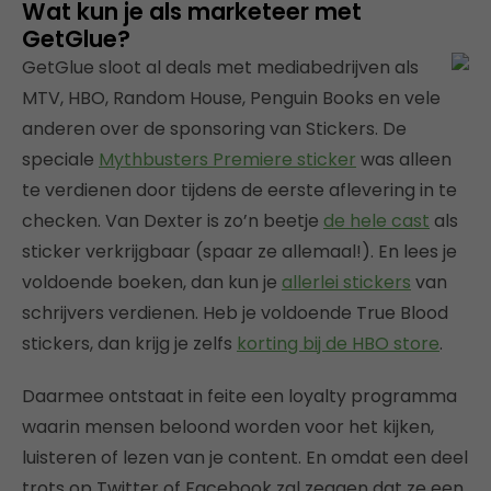
Wat kun je als marketeer met
GetGlue?
GetGlue sloot al deals met mediabedrijven als
MTV, HBO, Random House, Penguin Books en vele
anderen over de sponsoring van Stickers. De
speciale
Mythbusters Premiere sticker
was alleen
te verdienen door tijdens de eerste aflevering in te
checken. Van Dexter is zo’n beetje
de hele cast
als
sticker verkrijgbaar (spaar ze allemaal!). En lees je
voldoende boeken, dan kun je
allerlei stickers
van
schrijvers verdienen. Heb je voldoende True Blood
stickers, dan krijg je zelfs
korting bij de HBO store
.
Daarmee ontstaat in feite een loyalty programma
waarin mensen beloond worden voor het kijken,
luisteren of lezen van je content. En omdat een deel
trots op Twitter of Facebook zal zeggen dat ze een