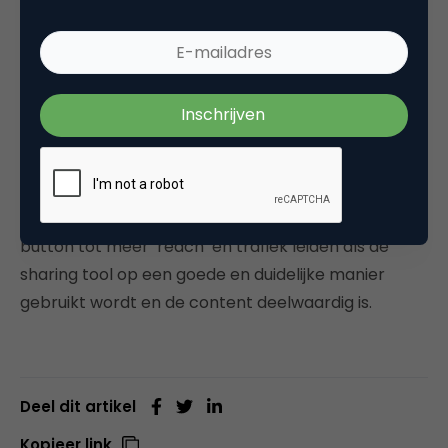
(bookmarks, inkomende links, SEO,…) maar je moet
het natuurlijk testen. Hoe dan ook: of je nu een
online uitgever, e-commerce bedrijf of B2B speler
bent: kies de social media sharing tools in functie
van je doelgroepen, het gedrag en de noden van je
klanten, zoals in de vorige puntjes uitgelegd, en
uiteraard van je doelstellingen. Zo zal, in het geval
van de uitgever, het opnemen van een Twitter
button tot meer ‘reach’ en trafiek leiden als de
sharing tool op een goede en duidelijke manier
gebruikt wordt en de content deelwaardig is.
Deel dit artikel
Kopieer link