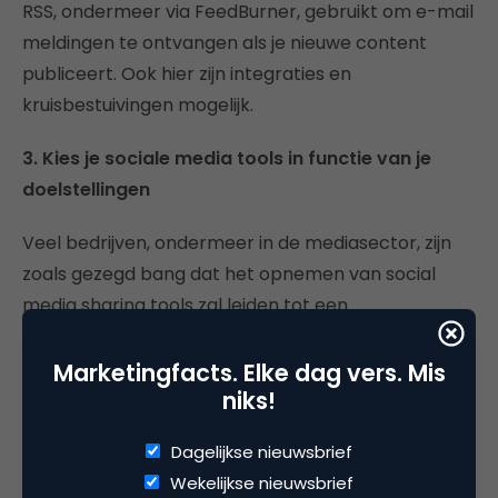
RSS, ondermeer via FeedBurner, gebruikt om e-mail
meldingen te ontvangen als je nieuwe content
publiceert. Ook hier zijn integraties en
kruisbestuivingen mogelijk.
3. Kies je sociale media tools in functie van je
doelstellingen
Veel bedrijven, ondermeer in de mediasector, zijn
zoals gezegd bang dat het opnemen van social
media sharing tools zal leiden tot een
“kannibalisatie” van hun trafiek. Anders gezegd: ze
zijn bang dat het aanbieden van pakweg een
Marketingfacts. Elke dag vers. Mis
niks!
Facebook sharing-functionaliteit in e-mail zal
leiden tot een versnippering van de trafiek. In de
Dagelijkse nieuwsbrief
praktijk is dat meestal niet zo en leiden links op
Wekelijkse nieuwsbrief
sociale media op termijn net tot meer trafiek